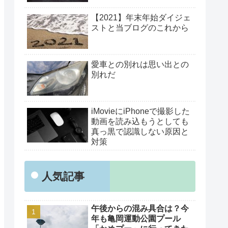
【2021】年末年始ダイジェ
ストと当ブログのこれから
愛車との別れは思い出との
別れだ
iMovieにiPhoneで撮影した
動画を読み込もうとしても
真っ黒で認識しない原因と
対策
人気記事
午後からの混み具合は？今
年も亀岡運動公園プール