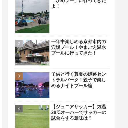
「かめプー」に行ってきた
よ！
一年中楽しめる京都市内の
穴場プール！やまごえ温水
プールに行ってきた！
子供と行く真夏の姫路セン
トラルパーク！親子で楽し
めるナイトプール編
【ジュニアサッカー】気温
38℃オーバーでサッカーの
試合をする意味は？