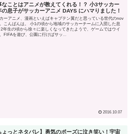
事なことはアニメが教えてくれる！？ 小3サッカー
年の息子がサッカーアニメ DAYS にハマりました！
カーアニメ、漫画といえばキャプテン翼だと思っている世代のnov
。こんばんは。 小1の頃から地域のサッカーチームに入団した息
 2年生の頃から徐々に楽しくなってきたようで、ゲームではウイ
、FIFAを遊び、公園に行けばサッ...
2016.10.07
ちょっとネタバレ】勇気のポーズに泣き笑い！宇宙