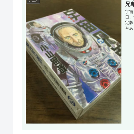
アニメ
兄弟
宇宙
日、
定版
やあ