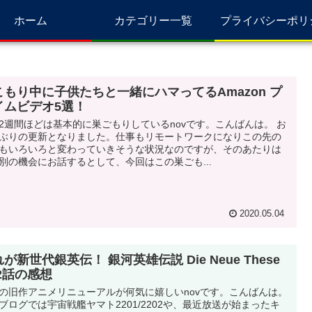
ホーム
カテゴリー一覧
プライバシーポリ
こもり中に子供たちと一緒にハマってるAmazon プ
イムビデオ5選！
2週間ほどは基本的に巣ごもりしているnovです。こんばんは。 お
ぶりの更新となりました。仕事もリモートワークになりこの先の
もいろいろと変わっていきそうな状況なのですが、そのあたりは
別の機会にお話するとして、今回はこの巣ごも...
2020.05.04
が新世代銀英伝！ 銀河英雄伝説 Die Neue These
&2話の感想
の旧作アニメリニューアルが何気に嬉しいnovです。こんばんは。
ブログでは宇宙戦艦ヤマト2201/2202や、最近放送が始まったキ