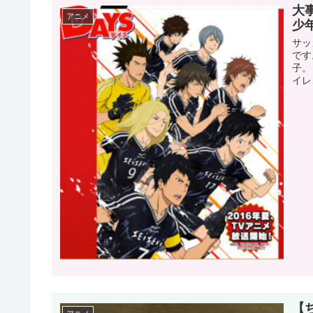
大
アニメ
少
サッ
です
子。
イレ
【