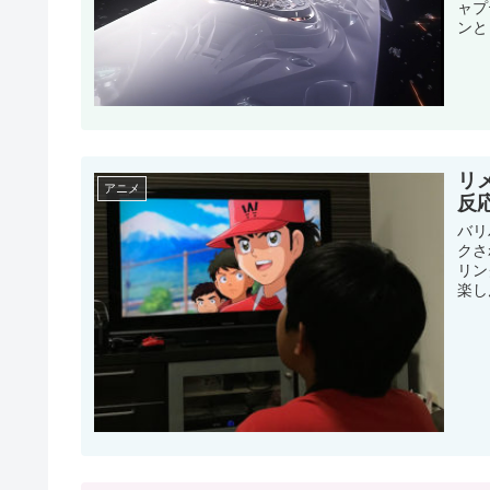
ャプ
ンと
リ
アニメ
反
バリ
クさ
リン
楽し