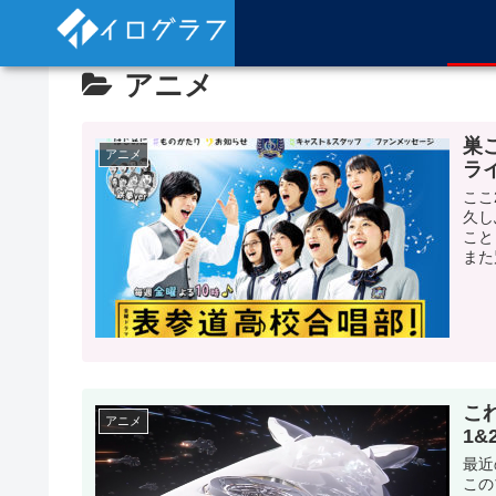
アニメ
巣
アニメ
ラ
ここ
久し
こと
また
これ
アニメ
1
最近
この