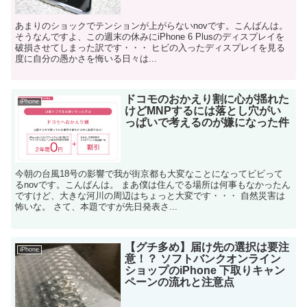
あまりのショックでテンションが上がらないnovです。こんばんは。
そうなんですよ、この週末の休みにiPhone 6 Plusのディスプレイを
破損させてしまった訳です・・・ ヒビの入ったディスプレイを見る
度に自分の愚かさを悔いる日々は...
ドコモのおかえり割に心が揺れた
iPhone
けどMNPするには落とし穴がい
っぱいで考えるのが嫌になった件
今朝の台風18号の影響で我が街京都も大変なことになってビビって
るnovです。こんばんは。 まあ僕は住んでる場所は何事もなかったん
ですけど、大きな河川の周辺はちょっと大変です・・・ 自然災害は
怖いな。 さて、本題ですが先日発表さ...
【グチ多め】届け先の選択は要注
iPhone
意！？ ソフトバンクオンライン
ショップのiPhone 下取りキャン
ペーンの流れと注意点