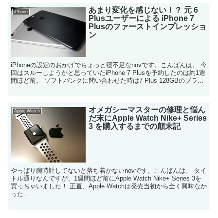
あまり変化を感じない！？ 元 6
iPhone
Plusユーザーによる iPhone 7
Plusのファーストインプレッショ
ン
iPhoneの設定のおかげでちょっと寝不足なnovです。こんばんは。 今
回はスルーしようかと思っていたiPhone 7 Plusを予約したのは約1週
間ほど前。 ソフトバンクに問い合わせた時は7 Plus 128GBのブラ...
オメガシーマスターの修理と悩ん
Apple Watch
だ末にApple Watch Nike+ Series
3 を購入するまでの顛末記
やっぱり腕時計してないと落ち着かないnovです。こんばんは。 タイ
トル通りなんですが、1週間ほど前にApple Watch Nike+ Series 3を
買っちゃいました！ 正直、Apple Watchは発売当初から全く興味なか
った...