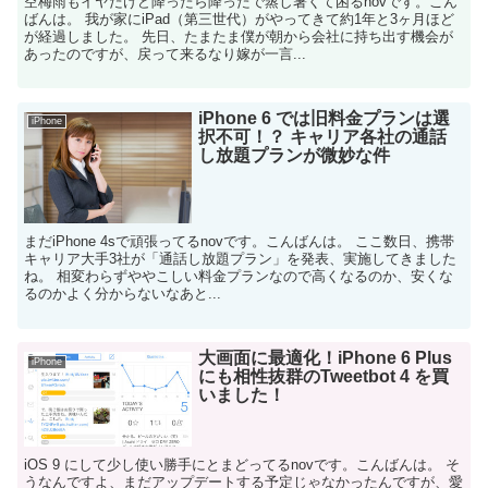
空梅雨もイヤだけど降ったら降ったで蒸し暑くて困るnovです。こん
ばんは。 我が家にiPad（第三世代）がやってきて約1年と3ヶ月ほど
が経過しました。 先日、たまたま僕が朝から会社に持ち出す機会が
あったのですが、戻って来るなり嫁が一言...
iPhone 6 では旧料金プランは選
iPhone
択不可！？ キャリア各社の通話
し放題プランが微妙な件
まだiPhone 4sで頑張ってるnovです。こんばんは。 ここ数日、携帯
キャリア大手3社が「通話し放題プラン」を発表、実施してきました
ね。 相変わらずややこしい料金プランなので高くなるのか、安くな
るのかよく分からないなあと...
大画面に最適化！iPhone 6 Plus
iPhone
にも相性抜群のTweetbot 4 を買
いました！
iOS 9 にして少し使い勝手にとまどってるnovです。こんばんは。 そ
うなんですよ、まだアップデートする予定じゃなかったんですが、愛