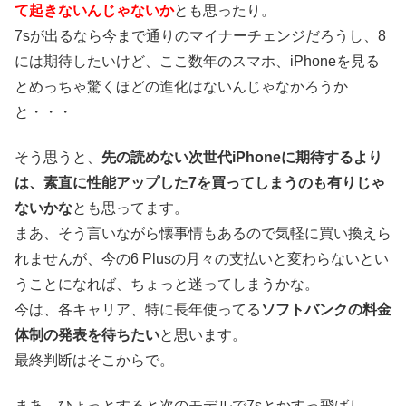
て起きないんじゃないか
とも思ったり。
7sが出るなら今まで通りのマイナーチェンジだろうし、8
には期待したいけど、ここ数年のスマホ、iPhoneを見る
とめっちゃ驚くほどの進化はないんじゃなかろうか
と・・・
そう思うと、
先の読めない次世代iPhoneに期待するより
は、素直に性能アップした7を買ってしまうのも有りじゃ
ないかな
とも思ってます。
まあ、そう言いながら懐事情もあるので気軽に買い換えら
れませんが、今の6 Plusの月々の支払いと変わらないとい
うことになれば、ちょっと迷ってしまうかな。
今は、各キャリア、特に長年使ってる
ソフトバンクの料金
体制の発表を待ちたい
と思います。
最終判断はそこからで。
まあ、ひょっとすると次のモデルで7sとかすっ飛ばし