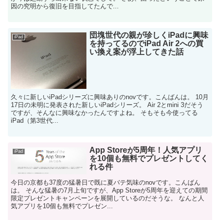
因の究明から復旧を目指してたんで...
団塊世代の親が珍しくiPadに興味
iPad
を持ってるのでiPad Air 2への買
い換え案が浮上してきた話
久々に新しいiPadシリーズに興味ありのnovです。こんばんは。 10月
17日の未明に発表された新しいiPadシリーズ。 Air 2とmini 3だそう
ですが、そんなに興味なかったんですよね。 そもそも今使ってる
iPad（第3世代...
App Storeが5周年！人気アプリ
iPad
を10個も無料でプレゼントしてく
れる件
今日の京都も37度の猛暑日で既に夏バテ気味のnovです。こんばん
は。 そんな猛暑の7月上旬ですが、App Storeが5周年を迎えての期間
限定プレゼントキャンペーンを展開しているのだそうな。 なんと人
気アプリを10個も無料でプレゼン...