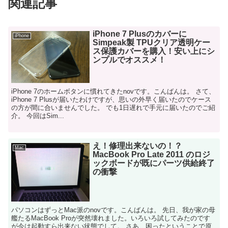
関連記事
iPhone 7 Plusのカバーに
iPhone
Simpeak製 TPUクリア透明ケー
ス保護カバーを購入！安い上にシ
ンプルでオススメ！
iPhone 7のホームボタンに慣れてきたnovです。こんばんは。 さて、
iPhone 7 Plusが届いたわけですが、思いの外早く届いたのでケース
の方が間に合いませんでした。 でも1日遅れで手元に届いたのでご紹
介。 今回はSim...
え！修理出来ないの！？
Mac
MacBook Pro Late 2011 のロジ
ックボードが既にパーツ供給終了
の衝撃
パソコンはずっとMac派のnovです。こんばんは。 先日、我が家の母
艦たるMacBook Proが突然壊れました。いろいろ試してみたのです
が今は起動すら出来ない状態でして。 さあ、困ったということで原