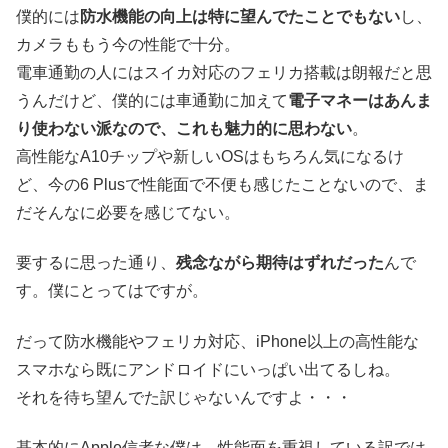
僕的には
防水機能の向上は特に望んでたことでもない
し、
カメラももう今の性能で十分。
電車通勤の人にはスイカ対応のフェリカ搭載は朗報だと思
うんだけど、僕的には車通勤に加えて
電子マネーはあんま
り使わない派なので、これも魅力的に思わない
。
高性能なA10チップや新しいOSはもちろん気になるけ
ど、今の6 Plusで性能面で不便も感じたことないので、ま
だそんなに必要を感じてない。
要するに思った通り、
残念ながら期待はずれだった
んで
す。僕にとってはですが。
だって防水機能やフェリカ対応、iPhone以上の高性能な
スマホなら既にアンドロイドにいっぱい出てるしね。
それを待ち望んでた訳じゃないんですよ・・・
基本的にApple信者な僕は、性能面を重視している訳では