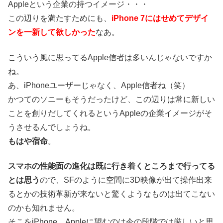
Appleという企業の持つイメージ・・・
この辺りを満たすためにも、
iPhone 7にはせめてデザイ
ンを一新して欲しかった
なあ。
こういう風に思ってるApple信者は多いんじゃないですか
ね。
あ、iPhoneユーザーじゃなく、Apple信者ね（笑）
かつてのソニーもそうだったけど、この辺りは常に新しい
ことを創りだしてくれるというAppleの企業イメージがそ
うさせるんでしょうね。
もはや宿命
。
スマホの性能面の進化は既に行き着くところまで行ってる
とは思う
ので、SFのように空間に3D映像が出て操作出来
るとかの技術革新が来ないと驚くようなものは出てこない
のかも知れません。
そこをiPhone、Appleに望むのは今の段階では厳しいと思