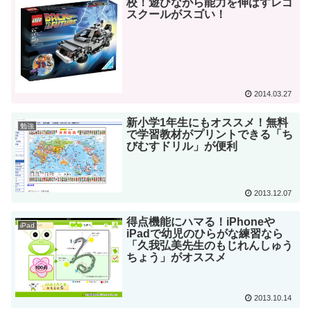
校！遊びながら能力を伸ばすレゴ
スクールがスゴい！
2014.03.27
新小学1年生にもオススメ！無料
勉強
で学習教材がプリントできる「ち
びむすドリル」が便利
2013.12.07
得点機能にハマる！iPhoneや
iPad
iPadで幼児のひらがな練習なら
「久我弘美先生のもじれんしゅう
ちょう」がオススメ
2013.10.14