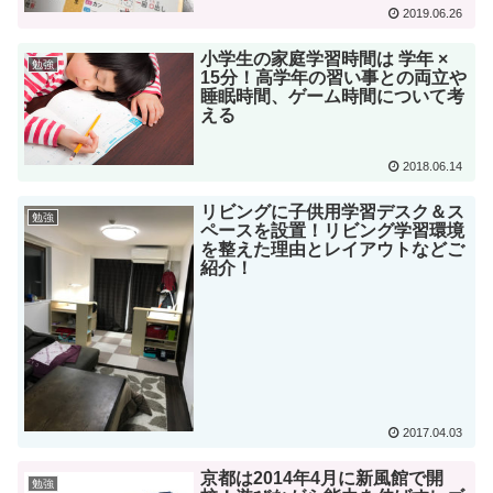
2019.06.26
小学生の家庭学習時間は 学年 ×
勉強
15分！高学年の習い事との両立や
睡眠時間、ゲーム時間について考
える
2018.06.14
リビングに子供用学習デスク＆ス
勉強
ペースを設置！リビング学習環境
を整えた理由とレイアウトなどご
紹介！
2017.04.03
京都は2014年4月に新風館で開
勉強