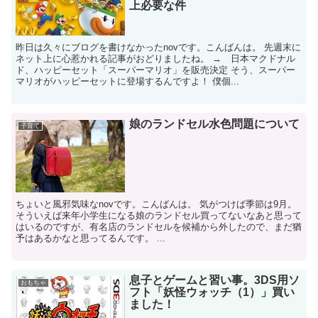
上必要な件
昨日は久々にブログを書けなかったnovです。こんばんは。 先週末に
ネット上に心惹かれる記事がおどりましたね。 → 日本マクドナル
ド、ハッピーセット「スーパーマリオ」を販売決定 そう、スーパー
マリオがハッピーセットに登場するんですよ！ 僕個...
娘のランドセル水色問題について
子育て
ちょいと風邪気味なnovです。こんばんは。 気がつけば季節は9月。
そういえば来年小学生になる娘のランドセル買ってないなあと思って
はいるのですが、有名店のランドセルを候補から外したので、まだ猶
予はあるかなと思ってるんです。 ...
息子とゲームと習い事。3DS用ソ
おもちゃ
フト「妖怪ウォッチ（1）」買い
ました！