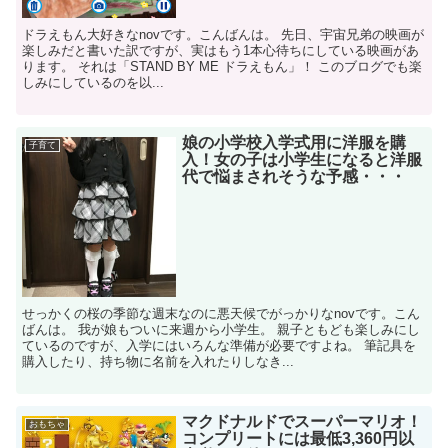
ドラえもん大好きなnovです。こんばんは。 先日、宇宙兄弟の映画が
楽しみだと書いた訳ですが、実はもう1本心待ちにしている映画があ
ります。 それは「STAND BY ME ドラえもん」！ このブログでも楽
しみにしているのを以...
娘の小学校入学式用に洋服を購
子育て
入！女の子は小学生になると洋服
代で悩まされそうな予感・・・
せっかくの桜の季節な週末なのに悪天候でがっかりなnovです。こん
ばんは。 我が娘もついに来週から小学生。 親子ともども楽しみにし
ているのですが、入学にはいろんな準備が必要ですよね。 筆記具を
購入したり、持ち物に名前を入れたりしなき...
マクドナルドでスーパーマリオ！
おもちゃ
コンプリートには最低3,360円以