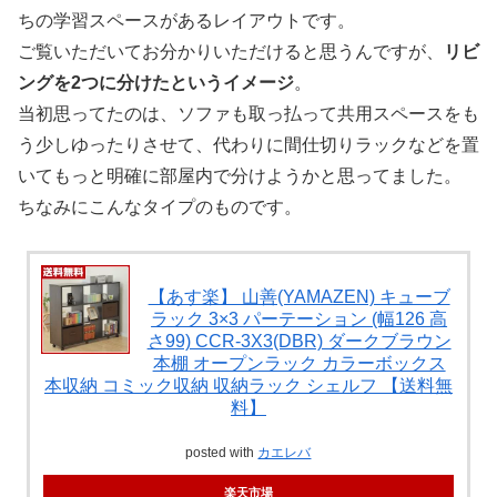
ちの学習スペースがあるレイアウトです。
ご覧いただいてお分かりいただけると思うんですが、
リビ
ングを2つに分けたというイメージ
。
当初思ってたのは、ソファも取っ払って共用スペースをも
う少しゆったりさせて、代わりに間仕切りラックなどを置
いてもっと明確に部屋内で分けようかと思ってました。
ちなみにこんなタイプのものです。
【あす楽】 山善(YAMAZEN) キューブ
ラック 3×3 パーテーション (幅126 高
さ99) CCR-3X3(DBR) ダークブラウン
本棚 オープンラック カラーボックス
本収納 コミック収納 収納ラック シェルフ 【送料無
料】
posted with
カエレバ
楽天市場