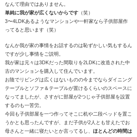
なんて理由ではありません。
単純に我が家が広くないからです
（笑）
3〜4LDKあるようなマンションや一軒家なら子供部屋作
ってると思います（笑）
なんか我が家の事情をお話するのは恥ずかしい気もするん
ですが少し事情をご説明。
我が家は元々は3DKだった間取りを2LDKに改造された中
古のマンションを購入して住んでいます。
お陰でリビングは広くはないものの今までならダイニング
テーブルとソファ＆テーブルが置けるくらいのスペースに
なってましたが、さすがに部屋が2つじゃ子供部屋を設置
するのも一苦労。
今回も子供部屋を一つ作ってそこに机や二段ベッドを置こ
うかとも思ったんですが、まだ子供が2人とも甘えたでお
母さんと一緒に寝たいとか言ってるし、
ほとんどの時間は