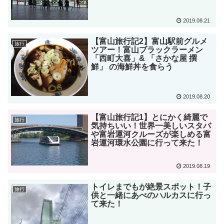
2019.08.21
【富山旅行記2】富山駅前グルメ
旅行
ツアー！富山ブラックラーメン
「西町大喜」& 「さかな屋 撰
鮮」 の海鮮丼を食らう
2019.08.20
【富山旅行記1】とにかく綺麗で
旅行
気持ちいい！世界一美しいスタバ
や富岩運河クルーズが楽しめる富
岩運河環水公園に行って来た！
2019.08.19
トイレまでもが絶景スポット！子
旅行
供と一緒にあべのハルカスに行っ
て来た！