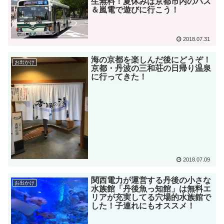
生無料！夏休みは京都市内のバス
＆嵐電で遊びに行こう！
2018.07.31
海の京都を楽しんだ後にどうぞ！
お出かけ
京都・丹波の三和荘の日帰り温泉
に行ってきた！
2018.07.09
関西電力が運営する丹後の小さな
お出かけ
水族館「丹後魚っ知館」は無料エ
リアが充実してる穴場的水族館で
した！子連れにもオススメ！