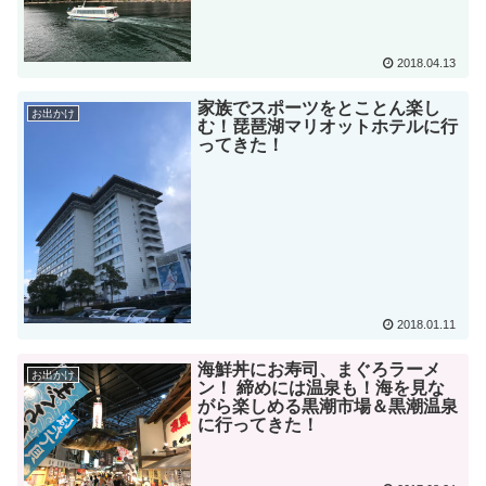
2018.04.13
家族でスポーツをとことん楽し
お出かけ
む！琵琶湖マリオットホテルに行
ってきた！
2018.01.11
海鮮丼にお寿司、まぐろラーメ
お出かけ
ン！ 締めには温泉も！海を見な
がら楽しめる黒潮市場＆黒潮温泉
に行ってきた！