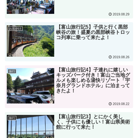
2019.08.29
【富山旅行記5】子供と行く黒部
お出かけ
峡谷の旅！盛夏の黒部峡谷トロッ
コ列車に乗って来たよ！
2019.08.26
【富山旅行記4】子連れに嬉しい
旅行
キッズパーク付き！富山ご当地グ
ルメも楽しめる湯快リゾート「宇
奈月グランドホテル」に泊まって
きたよ！
2019.08.22
【富山旅行記3】とにかく美し
旅行
く、子供にも優しい！富山県美術
館に行って来た！