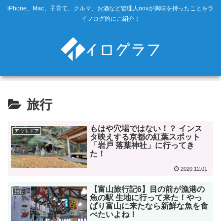
iPhone、Mac、子育て、クルマ、お酒など管理人novが興味を持ったことをラ
イフログ的にご紹介！
旅行
もはや穴場ではない！？ インス
アウトドア
タ映えする京都の紅葉スポット
「岩戸 落葉神社」に行ってき
た！
2020.12.01
【富山旅行記6】目の前が漁港の
旅行
魚の駅 生地に行って来た！やっ
ぱり富山に来たなら新鮮な魚を食
べたいよね！