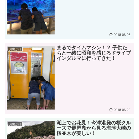
2018.06.26
まるでタイムマシン！？ 子供た
お出かけ
ちと一緒に昭和を感じるドライブ
インダルマに行ってきた！
2018.06.22
湖上でお花見！今津港発の桜クル
お出かけ
ーズで琵琶湖から見る海津大崎の
桜並木が美しい！