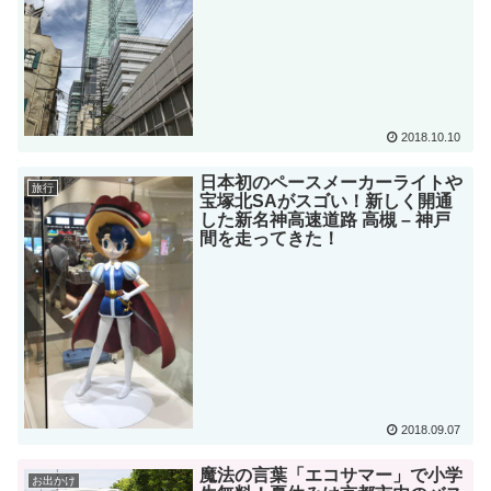
2018.10.10
日本初のペースメーカーライトや
旅行
宝塚北SAがスゴい！新しく開通
した新名神高速道路 高槻 – 神戸
間を走ってきた！
2018.09.07
魔法の言葉「エコサマー」で小学
お出かけ