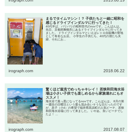
まるでタイムマシン！？ 子供たちと一緒に昭和を
感じるドライブインダルマに行ってきた！
40代半ば、バリバリの昭和世代のnovです。こんばんは。
先日、京都府舞鶴市にあるドライブインダルマに行ってき
ました。 ドライブインダルマといえばレトロ自販機の聖地
として有名なお店。 小学生の子供たち、40代の僕たち夫
婦、それにお...
irograph.com
2018.06.22
驚くほど遠浅でめっちゃキレイ！ 若狭和田海水浴
場は小さい子供でも楽しめるから家族連れにもオ
ススメ！
海水浴で真っ黒になってるnovです。こんばんは。 8月の第
一週目の日曜日という最も混み合いそうな日だったのです
が、息子（小4）の希望で福井県高浜町の人気ビーチ、若狭
和田海水浴場に行って来ました。 いやあ、良いビーチでし
たよ！ ...
irograph.com
2017.08.07