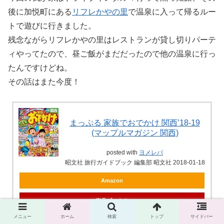
後に加悦町にある
リフレかやの里
で温泉に入って帰るルー
トで遊びに行きました。
残念ながらリフレかやの里はレストランが貸し切りパーテ
ィやってたので、昼ご飯がまだだったので他の温泉に行っ
たんですけどね。
その話はまた今度！
まっぷる 家族でおでかけ 関西’18-19
(マップルマガジン 関西)
posted with
ヨメレバ
昭文社 旅行ガイドブック 編集部 昭文社 2018-01-18
Amazon
楽天ブックス
メニュー
ホーム
検索
トップ
サイドバー