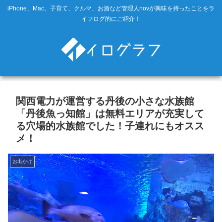
iPhone、Mac、子育て、クルマ、お酒など管理人novが興味を持ったことをラ
イフログ的にご紹介！
関西電力が運営する丹後の小さな水族館
「丹後魚っ知館」は無料エリアが充実して
る穴場的水族館でした！子連れにもオスス
メ！
お出かけ