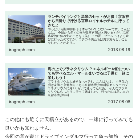
ランチバイキングと温泉のセットがお得！京阪神
から日帰りで行ける宮津ロイヤルホテルに行って
きたよ
やっぱり長期休暇明けは体がついてこないnovです。こんば
んは。 今日から多くの方が仕事再開だと思いますが、現実
逃避的に休み中のことを（笑） この夏、プールにはよく遊
びに行ったのですが、ウチの子供たちは海水浴らしいこと
をしたことがあり...
irograph.com
2013.08.19
海の上でプラネタリウム!? エネルギーや船につい
ても学べるエル・マールまいづるは子供と一緒に
楽しもう！
プラネタリウム大好きなnovです。こんばんは。 小学生の
頃は友達と京都市内にある京都市青少年科学センターのプ
ラネタリウムに月1くらいで通ってたなあ。 そんなプラネ
タリウに久しぶりに行って来ました。 行ったのは思い出の
京都市青少年科...
irograph.com
2017.08.08
この他にも近くに天橋立があるので、一緒に行ってみても
良いかも知れません。
今回の我が家はドライブインダルマ行って魚っ知館、その