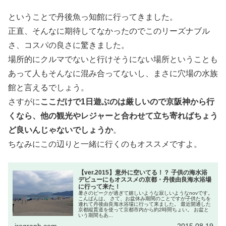
ということで丹後魚っ知館に行ってきました。
正直、そんなに期待してなかったのでこのリーズナブル
さ、コスパの良さに驚きました。
場所的にクルマでないと行けそうにない場所ということも
あって人もそんなに混み合ってないし、まさに穴場の水族
館と言えるでしょう。
さすがに
ここだけで1日遊ぶのは厳しいので京阪神から行
くなら、他の観光やレジャーと合わせて立ち寄ればちょう
ど良いんじゃないでしょうか
。
ちなみにこの辺りと一緒に行くのもオススメですよ。
【ver.2015】意外に空いてる！？ 子供の海水浴
デビューにもオススメの京都・丹後由良海水浴場
に行って来た！
暑さのピークが過ぎて嬉しいような寂しいようなnovです。
こんばんは。 さて、お盆休み期間のことですが子供たちを
連れて丹後由良海水浴場に行って来ました。 最近開通した
京都縦貫道を使って京都市内から約2時間ちょい。 お盆と
いう期間もあ...
irograph.com
2015.08.19