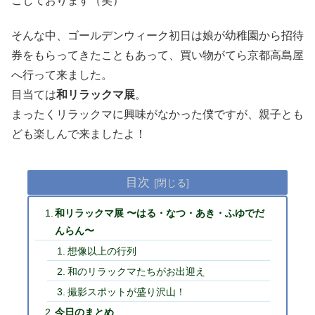
ごしております（笑）
そんな中、ゴールデンウィーク初日は娘が幼稚園から招待
券をもらってきたこともあって、買い物がてら京都高島屋
へ行って来ました。
目当ては
和リラックマ展
。
まったくリラックマに興味がなかった僕ですが、親子とも
ども楽しんで来ましたよ！
目次
和リラックマ展 〜はる・なつ・あき・ふゆでだ
んらん〜
想像以上の行列
和のリラックマたちがお出迎え
撮影スポットが盛り沢山！
今日のまとめ