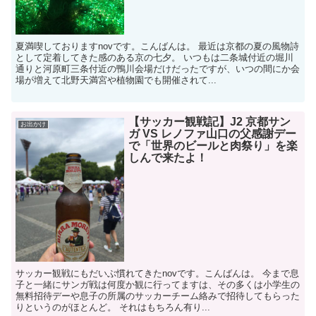
夏満喫しておりますnovです。こんばんは。 最近は京都の夏の風物詩
として定着してきた感のある京の七夕。 いつもは二条城付近の堀川
通りと河原町三条付近の鴨川会場だけだったですが、いつの間にか会
場が増えて北野天満宮や植物園でも開催されて...
【サッカー観戦記】J2 京都サン
お出かけ
ガ VS レノファ山口の父感謝デー
で「世界のビールと肉祭り」を楽
しんで来たよ！
サッカー観戦にもだいぶ慣れてきたnovです。こんばんは。 今まで息
子と一緒にサンガ戦は何度か観に行ってますは、その多くは小学生の
無料招待デーや息子の所属のサッカーチーム絡みで招待してもらった
りというのがほとんど。 それはもちろん有り...