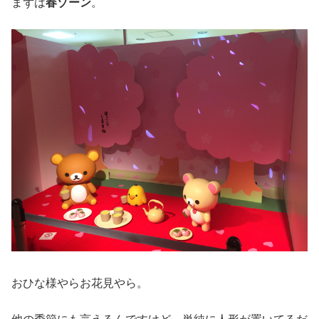
まずは
春ゾーン
。
おひな様やらお花見やら。