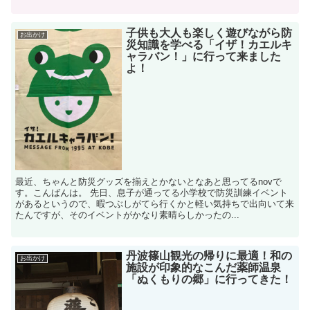
子供も大人も楽しく遊びながら防
お出かけ
災知識を学べる「イザ！カエルキ
ャラバン！」に行って来ました
よ！
最近、ちゃんと防災グッズを揃えとかないとなあと思ってるnovで
す。こんばんは。 先日、息子が通ってる小学校で防災訓練イベント
があるというので、暇つぶしがてら行くかと軽い気持ちで出向いて来
たんですが、そのイベントがかなり素晴らしかったの...
丹波篠山観光の帰りに最適！和の
お出かけ
施設が印象的なこんだ薬師温泉
「ぬくもりの郷」に行ってきた！