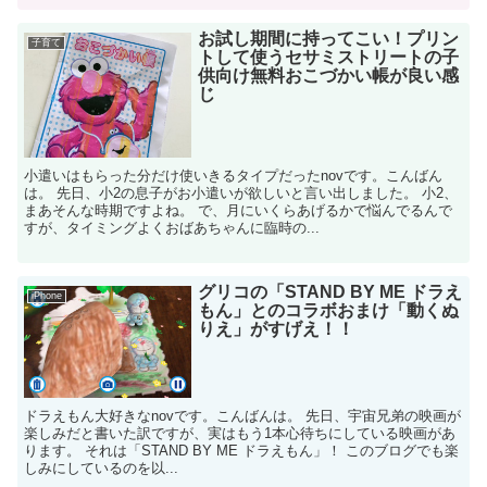
お試し期間に持ってこい！プリン
子育て
トして使うセサミストリートの子
供向け無料おこづかい帳が良い感
じ
小遣いはもらった分だけ使いきるタイプだったnovです。こんばん
は。 先日、小2の息子がお小遣いが欲しいと言い出しました。 小2、
まあそんな時期ですよね。 で、月にいくらあげるかで悩んでるんで
すが、タイミングよくおばあちゃんに臨時の...
グリコの「STAND BY ME ドラえ
iPhone
もん」とのコラボおまけ「動くぬ
りえ」がすげえ！！
ドラえもん大好きなnovです。こんばんは。 先日、宇宙兄弟の映画が
楽しみだと書いた訳ですが、実はもう1本心待ちにしている映画があ
ります。 それは「STAND BY ME ドラえもん」！ このブログでも楽
しみにしているのを以...