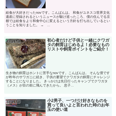
給食が大好きだったnovです。こんばんは。 和食がユネスコ世界文化
遺産に登録されるというニュースが駆け巡ったころ、僕の住んでる京
都では給食をより和食中心に変えるという方針を打ち出しているとい
うことを知りました。 → ...
初心者だけど子供と一緒にクワガ
好きなもの
タの飼育はじめるよ！必要なもの
リストや飼育ポイントをご紹介！
生き物の飼育はホントに苦手なnovです。こんばんは。 そんな僕です
が昨年のサワガニに続き、子供の要望でクワガタの飼育にチャレンジ
することになりました。 きっかけは先日行ったキャンプでクワガタ
（メス）が目の前に飛んできたから。 息子...
小2男子、一つだけ好きなものを
好きなもの
買って良いよと言われた時のお年
玉の使い道