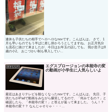
連休も子供たちの相手でヘロヘロなnovです。こんばんは。 さて、1
月も早いものでもう半ばに差し掛かろうとしてますね。 お正月気分
も流石に抜けて来ましたが、今日はお年玉の話しでも。 我が息子は8
歳の小2。 おこづかい制も導入してい...
エグスプロージョンの本能寺の変
好きなもの
の動画が小学生に人気らしいよ
最近はあまりテレビを観なくなったnovです。こんばんは。 先日、子
供たちがiPadで動画をみながら爆笑してるので、「何みてるの？」と
確認したら、「本能寺の変！」と答えが返って来ました。 うん！？
本能寺の変？？ なんじゃそりゃ・・・...