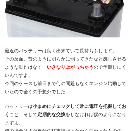
最近のバッテリーは良く出来ていて長持ちもします。
その反面、昔のように明らかに弱ってきたなと感じさせる
ような動作はなく、
いきなり上がっちゃう
ので予期しにく
いんですよ。
今回のケースも前日まで何の問題もなくエンジン始動して
いたので全くの予想外でした。
バッテリーは
小まめにチェックして常に電圧を把握してお
く
こと、そして
定期的な交換
をしなければ僕のようになり
ますよ。
僕の場合はまだ自分の駐車場だったから良かったものの、