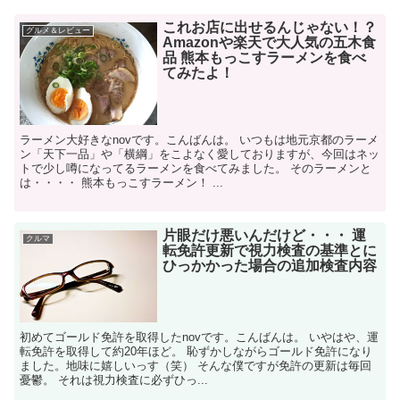
これお店に出せるんじゃない！？
グルメ＆レビュー
Amazonや楽天で大人気の五木食
品 熊本もっこすラーメンを食べ
てみたよ！
ラーメン大好きなnovです。こんばんは。 いつもは地元京都のラーメ
ン「天下一品」や「横綱」をこよなく愛しておりますが、今回はネッ
トで少し噂になってるラーメンを食べてみました。 そのラーメンと
は・・・・ 熊本もっこすラーメン！ ...
片眼だけ悪いんだけど・・・ 運
クルマ
転免許更新で視力検査の基準とに
ひっかかった場合の追加検査内容
初めてゴールド免許を取得したnovです。こんばんは。 いやはや、運
転免許を取得して約20年ほど。 恥ずかしながらゴールド免許になり
ました。地味に嬉しいっす（笑） そんな僕ですが免許の更新は毎回
憂鬱。 それは視力検査に必ずひっ...