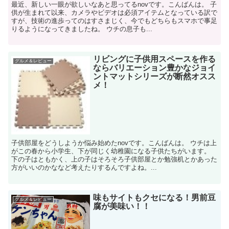
最近、新しい一眼が欲しいなあと思ってるnovです。こんばんは。 子
供が生まれて以来、カメラやビデオは必須アイテムとなっている訳で
すが、技術の進歩ってのはすさまじく、今でもどちらもスマホで事足
りるようになってきましたね。 ウチの息子も...
リビングに子供用スペースを作る
グルメ＆レビュー
ならバリエーション豊かなジョイ
ントマットシリーズが断然オスス
メ！
子供部屋をどうしようか悩み始めたnovです。こんばんは。 ウチは上
がこの春から小学生、下が同じく幼稚園になる子供たちがいます。
下の子はともかく、上の子はそろそろ子供部屋とか勉強机とかあった
方がいいのかななど考えたりするんですよね。...
味もサイトもクセになる！男前豆
グルメ＆レビュー
腐が美味い！！