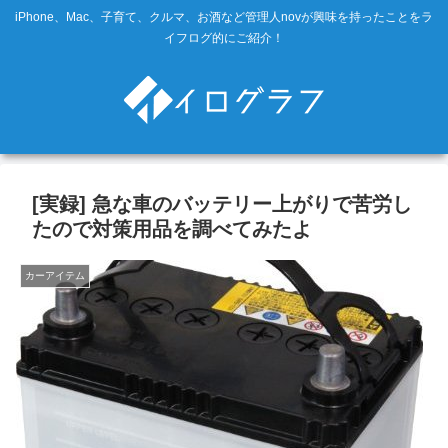
iPhone、Mac、子育て、クルマ、お酒など管理人novが興味を持ったことをラ
イフログ的にご紹介！
[実録] 急な車のバッテリー上がりで苦労し
たので対策用品を調べてみたよ
カーアイテム