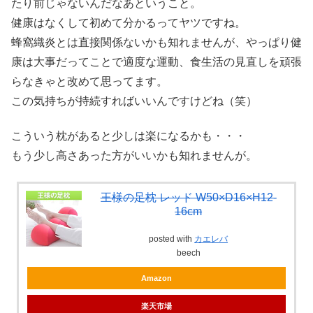
たり前じゃないんだなあということ。
健康はなくして初めて分かるってヤツですね。
蜂窩織炎とは直接関係ないかも知れませんが、やっぱり健
康は大事だってことで適度な運動、食生活の見直しを頑張
らなきゃと改めて思ってます。
この気持ちが持続すればいいんですけどね（笑）
こういう枕があると少しは楽になるかも・・・
もう少し高さあった方がいいかも知れませんが。
王様の足枕 レッド W50×D16×H12-
16cm
posted with
カエレバ
beech
Amazon
楽天市場