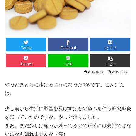
Twitter
Facebook
はてブ
Pocket
LINE
コピー
2016.07.20
2015.11.08
やっとまともに歩けるようになったnovです。こんばん
は。
少し前から生活に影響を及ぼすほどの痛みを伴う蜂窩織炎
を患っていたのですが、やっと治りました。
まあ、まだ少しは痛みが残ってるので正確には完治ではな
いのかも知れませんが（笑）