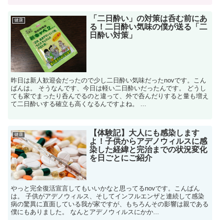
「二日酔い」の対策は呑む前にあ
健康
る！二日酔い気味の僕が送る「二
日酔い対策」
昨日は新人歓迎会だったので少し二日酔い気味だったnovです。こん
ばんは。 そうなんです、今日は軽い二日酔いだったんです。 どうし
ても家でまったり呑んでるのと違って、外で呑んだりすると量も増え
て二日酔いする確立も高くなるんですよね。 ...
【体験記】大人にも感染します
健康
よ！子供からアデノウィルスに感
染した経緯と完治までの状況変化
を日ごとにご紹介
やっと完全復活宣言してもいいかなと思ってるnovです。こんばん
は。 子供がアデノウィルス、そしてインフルエンザと連続して感染
病の驚異に直面している我が家ですが、もちろんその影響は親である
僕にもありました。 なんとアデノウィルスにかか...