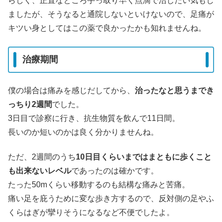
らしく、正直なところ手っ取り早く点滴で治したい気もし
ましたが、そうなると通院しないといけないので、足痛が
キツい身としてはこの薬で良かったかも知れませんね。
治療期間
僕の場合は痛みを感じだしてから、
治ったなと思うまでき
っちり2週間
でした。
3日目で診察に行き、抗生物質を飲んで11日間。
長いのか短いのかは良く分かりませんね。
ただ、2週間のうち
10日目くらいまではまともに歩くこと
も出来ないレベル
であったのは確かです。
たった50mくらい移動するのも結構な痛みと苦痛。
痛い足を庇うために変な歩き方するので、反対側の足やふ
くらはぎが攣りそうになるなど不便でしたよ。