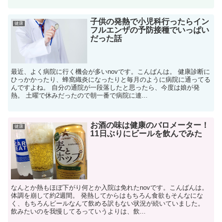
子供の発熱で小児科行ったらイン
健康
フルエンザの予防接種でいっぱい
だった話
最近、よく病院に行く機会が多いnovです。こんばんは。 健康診断に
ひっかかったり、蜂窩織炎になったりと毎月のように病院に通ってる
んですよね。 自分の通院が一段落したと思ったら、今度は娘が発
熱。 土曜で休みだったので朝一番で病院に連...
お酒の味は健康のバロメーター！
健康
11日ぶりにビールを飲んでみた
なんとか熱もほぼ下がり何とか入院は免れたnovです。こんばんは。
体調を崩して約2週間。 発熱してからはもちろん食欲もそんなにな
く、もちろんビールなんて飲める訳もない状況が続いていました。
飲みたいのを我慢してるっていうよりは、飲...