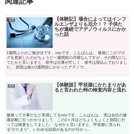
関連記事
【体験記】場合によってはインフ
健康
ルエンザよりも厄介！？ 子供た
ちが連続でアデノウィルスにかか
った話
1週間ぶりのご無沙汰です。novです。こんばんは。 最後にこのブロ
グを更新したのがちょうど一週間前の月曜なんですが、その間なにし
てたかと言いますと、前半は仕事が忙しく、後半は寝込んでおりまし
た。 原因は娘が2週間前にかかったアデノウ...
【体験談】甲状腺にかたまりがあ
健康
ると言われた時の検査内容と流れ
健康って大事だなと実感してるnovです。こんばんは。 実は会社の健
康診断に引っかかりまして、この1ヶ月ほどちょくちょくと病院に行
っては検査をしてました。 なぜかと言いますと、甲状腺に見られ
る"かたまり"、いわゆる結節があるのが分かっ...