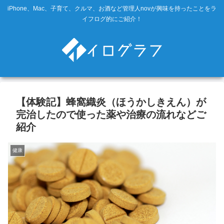
iPhone、Mac、子育て、クルマ、お酒など管理人novが興味を持ったことをラ
イフログ的にご紹介！
【体験記】蜂窩織炎（ほうかしきえん）が
完治したので使った薬や治療の流れなどご
紹介
健康