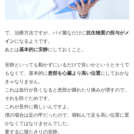
で、治療方法ですが、バイ菌なだけに
抗生物質の投与がメ
イン
になるようです。
あとは
基本的に安静
にしておくこと。
安静といっても動かずにいるだけで良いかというとそうで
もなくて、基本的に
患部を心臓より高い位置
にしておかな
きゃなりません。
これは血行が良くなると患部が腫れたり痛みが増すので、
それを防ぐためです。
これが意外に難しいんですよ。
僕の場合は足の甲だったので、寝転んで足を高い位置に置
かなくてはなりませんでした。
要するに寝たきりの安静。