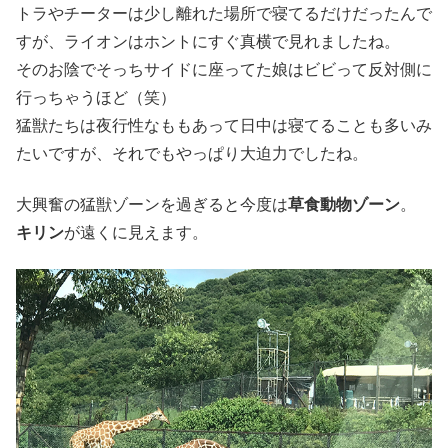
トラやチーターは少し離れた場所で寝てるだけだったんで
すが、ライオンはホントにすぐ真横で見れましたね。
そのお陰でそっちサイドに座ってた娘はビビって反対側に
行っちゃうほど（笑）
猛獣たちは夜行性なももあって日中は寝てることも多いみ
たいですが、それでもやっぱり大迫力でしたね。
大興奮の猛獣ゾーンを過ぎると今度は
草食動物ゾーン
。
キリン
が遠くに見えます。