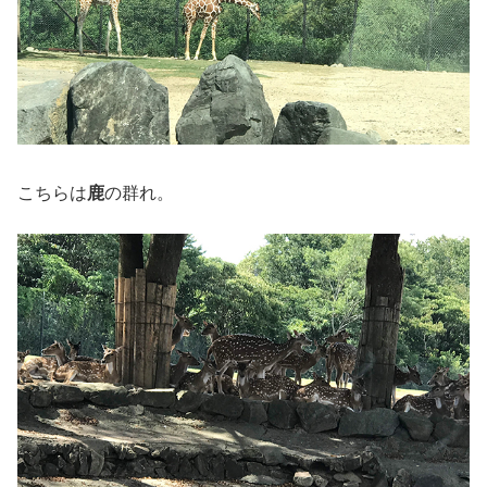
こちらは
鹿
の群れ。