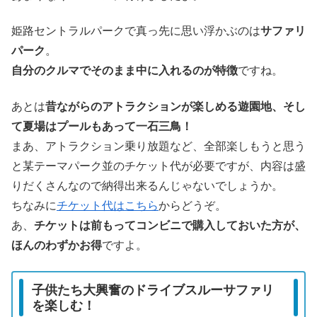
姫路セントラルパークで真っ先に思い浮かぶのは
サファリ
パーク
。
自分のクルマでそのまま中に入れるのが特徴
ですね。
あとは
昔ながらのアトラクションが楽しめる遊園地、そし
て夏場はプールもあって一石三鳥！
まあ、アトラクション乗り放題など、全部楽しもうと思う
と某テーマパーク並のチケット代が必要ですが、内容は盛
りだくさんなので納得出来るんじゃないでしょうか。
ちなみに
チケット代はこちら
からどうぞ。
あ、
チケットは前もってコンビニで購入しておいた方が、
ほんのわずかお得
ですよ。
子供たち大興奮のドライブスルーサファリ
を楽しむ！