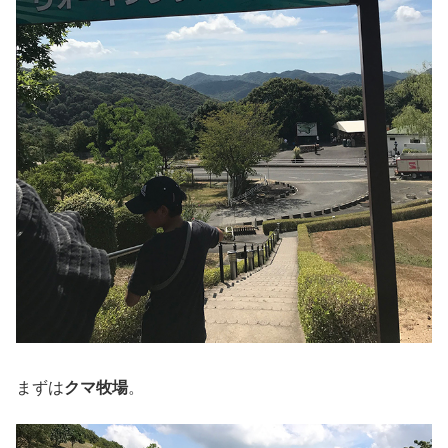
まずは
クマ牧場
。