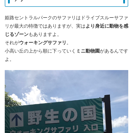
姫路セントラルパークのサファリはドライブスルーサファ
リが最大の特徴ではありますが、実は
より身近に動物を感
じるゾーン
もありますよ。
それが
ウォーキングサファリ
。
小高い丘の上から順に下っていく
ミニ動物園
があるんです
よ。