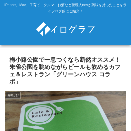
iPhone、Mac、子育て、クルマ、お酒など管理人novが興味を持ったことをラ
イフログ的にご紹介！
梅小路公園で一息つくなら断然オススメ！
朱雀公園を眺めながらビールも飲めるカフ
ェ＆レストラン「グリーンハウス コラ
ボ」
お出かけ