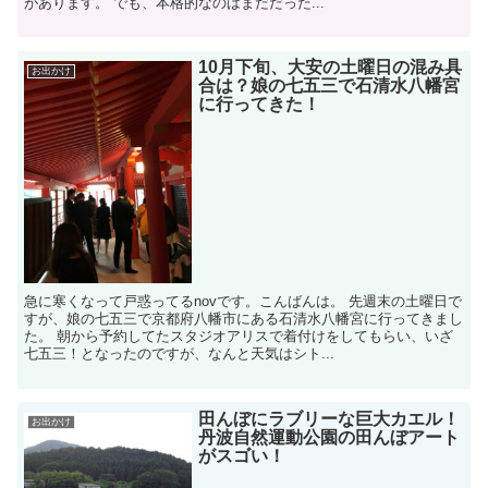
があります。 でも、本格的なのはまだだった...
10月下旬、大安の土曜日の混み具
お出かけ
合は？娘の七五三で石清水八幡宮
に行ってきた！
急に寒くなって戸惑ってるnovです。こんばんは。 先週末の土曜日で
すが、娘の七五三で京都府八幡市にある石清水八幡宮に行ってきまし
た。 朝から予約してたスタジオアリスで着付けをしてもらい、いざ
七五三！となったのですが、なんと天気はシト...
田んぼにラブリーな巨大カエル！
お出かけ
丹波自然運動公園の田んぼアート
がスゴい！