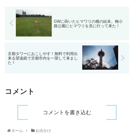
GWに蒔いたヒマワリの種の結末。梅小
路公園にヒマワリを見に行って来た！
京都タワーにおこしやす！無料で利用出
来る望遠鏡で京都市内を一望して来まし
た！
コメント
コメントを書き込む
ホーム
お出かけ