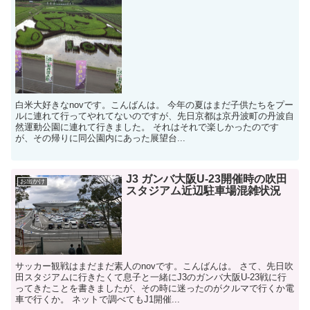
白米大好きなnovです。こんばんは。 今年の夏はまだ子供たちをプー
ルに連れて行ってやれてないのですが、先日京都は京丹波町の丹波自
然運動公園に連れて行きました。 それはそれで楽しかったのです
が、その帰りに同公園内にあった展望台...
J3 ガンバ大阪U-23開催時の吹田
お出かけ
スタジアム近辺駐車場混雑状況
サッカー観戦はまだまだ素人のnovです。こんばんは。 さて、先日吹
田スタジアムに行きたくて息子と一緒にJ3のガンバ大阪U-23戦に行
ってきたことを書きましたが、その時に迷ったのがクルマで行くか電
車で行くか。 ネットで調べてもJ1開催...