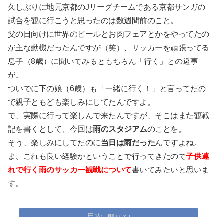
久しぶりに地元京都のJリーグチームである京都サンガの
試合を観に行こうと思ったのは数週間前のこと。
父の日向けに世界のビールとお肉フェアとかをやってたの
が主な動機だったんですが（笑）、サッカーを頑張ってる
息子（8歳）に聞いてみるともちろん「行く」との返事
が。
ついでに下の娘（6歳）も「一緒に行く！」と言ってたの
で親子ともども楽しみにしてたんですよ。
で、実際に行って楽しんで来たんですが、そこはまた観戦
記を書くとして、今回は
雨のスタジアム
のことを。
そう、楽しみにしてたのに
当日は雨だった
んですよね。
ま、これも良い経験かということで行ってきたので
子供連
れで行く雨のサッカー観戦について
書いてみたいと思いま
す。
目次