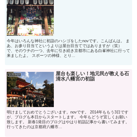
今年はいろんな神社に初詣のハシゴをしたnovです。こんばんは。 ま
あ、お参り目当てというよりは屋台目当てではありますが（笑）
で、そのウチの一つ、去年に引き続き京都市にある白峯神社に行って
来ましたよ。 スポーツの神様、とり...
屋台も楽しい！地元民が教える石
お出かけ
清水八幡宮の初詣
明けましておめでとうございます。novです。 2014年ももう3日です
が、ブログも本日からスタートします。 今年もどうぞ宜しくお願い
致します。 新春1発目のブログはやはり初詣記事から書いてみます。
行ってきたのは京都府八幡市...