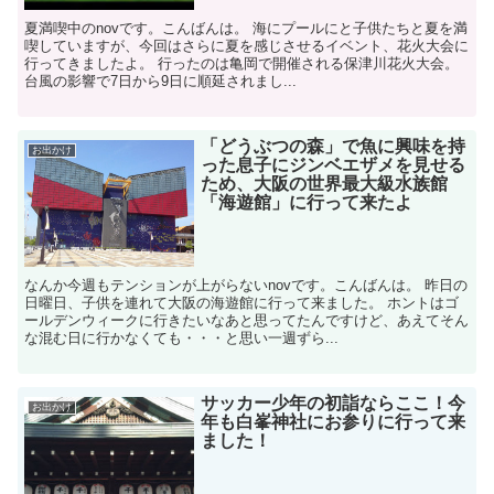
夏満喫中のnovです。こんばんは。 海にプールにと子供たちと夏を満
喫していますが、今回はさらに夏を感じさせるイベント、花火大会に
行ってきましたよ。 行ったのは亀岡で開催される保津川花火大会。
台風の影響で7日から9日に順延されまし...
「どうぶつの森」で魚に興味を持
お出かけ
った息子にジンベエザメを見せる
ため、大阪の世界最大級水族館
「海遊館」に行って来たよ
なんか今週もテンションが上がらないnovです。こんばんは。 昨日の
日曜日、子供を連れて大阪の海遊館に行って来ました。 ホントはゴ
ールデンウィークに行きたいなあと思ってたんですけど、あえてそん
な混む日に行かなくても・・・と思い一週ずら...
サッカー少年の初詣ならここ！今
お出かけ
年も白峯神社にお参りに行って来
ました！