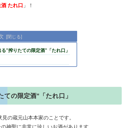
酒 たれ口
」！
次
る”搾りたての限定酒”「たれ口」
たての限定酒”「たれ口」
・伏見の蔵元山本本家のことです。
その神聖に非常に珍しいお酒があります。