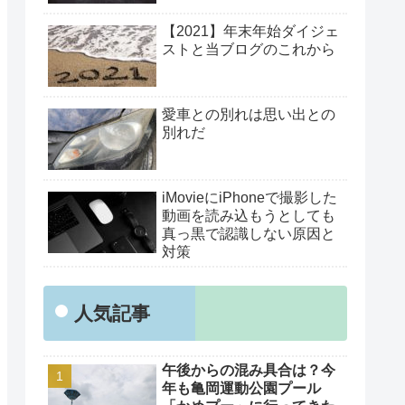
【2021】年末年始ダイジェ
ストと当ブログのこれから
愛車との別れは思い出との
別れだ
iMovieにiPhoneで撮影した
動画を読み込もうとしても
真っ黒で認識しない原因と
対策
人気記事
午後からの混み具合は？今
年も亀岡運動公園プール