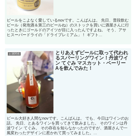
ビールをこよなく愛しているnovです。こんばんは。 先日、普段飲む
ビール（発泡酒＆第三のビールね）のストックを買いに酒屋さんに行
ったときにゴールドのアイツが目に入ったんですよね。 そう、アサ
ヒスーパードライの「ドライプレミアム」！ ギフト...
とりあえずビールに取って代われ
お酒関係
るスパーリングワイン！丹波ワイ
ン てぐみ マスカット・ベーリー
Aを飲んでみた！
ビール大好き人間なnovです。こんばんは。 でも、今日はワインのお
話。 先日、とあるワインを買ってきて飲みました。 そのワインは丹
波ワイン てぐみ。 その存在を知らなかったのですが、酒屋さんで一
風変わったデザインに惹かれて買ってみました。...