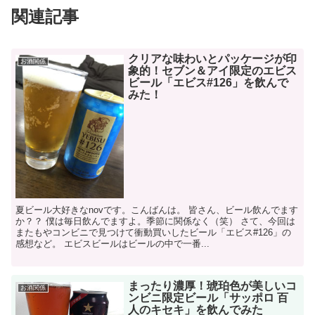
関連記事
クリアな味わいとパッケージが印
お酒関係
象的！セブン＆アイ限定のエビス
ビール「エビス#126」を飲んで
みた！
夏ビール大好きなnovです。こんばんは。 皆さん、ビール飲んでます
か？？ 僕は毎日飲んでますよ。季節に関係なく（笑） さて、今回は
またもやコンビニで見つけて衝動買いしたビール「エビス#126」の
感想など。 エビスビールはビールの中で一番...
まったり濃厚！琥珀色が美しいコ
お酒関係
ンビニ限定ビール「サッポロ 百
人のキセキ」を飲んでみた