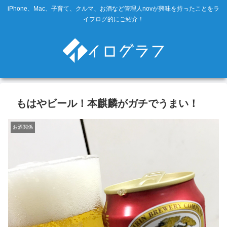
iPhone、Mac、子育て、クルマ、お酒など管理人novが興味を持ったことをラ
イフログ的にご紹介！
もはやビール！本麒麟がガチでうまい！
お酒関係