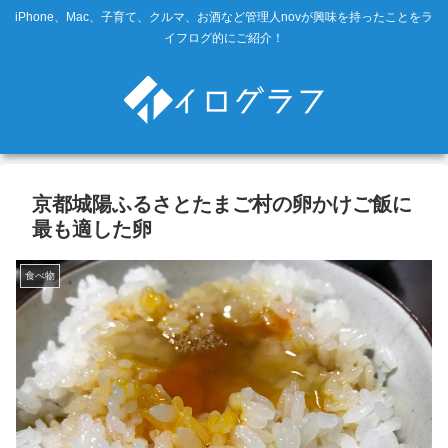
iPhone、Mac、子育て、クルマ、お酒など管理人novが興味を持ったことをラ
イフログ的にご紹介！
京都城陽ふるさとたまご村の卵かけご飯に
最も適した卵
食べ物