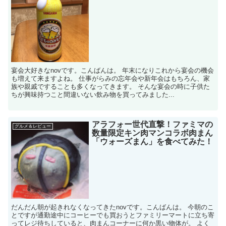
宴会大好きなnovです。こんばんは。 年末になりこれから宴会の機会
も増えて来ますよね。 仕事がらみの忘年会や新年会はもちろん、家
族や親戚ですることも多くなってきます。 そんな宴会の時に子供た
ちが興味持つこと間違いない飲み物を買ってみました...
アラフォー世代直撃！ファミマの
グルメ＆レビュー
数量限定キン肉マンコラボ肉まん
「ウォーズまん」を食べてみた！
だんだん朝が起きれなくなってきたnovです。こんばんは。 今朝のこ
とですが通勤途中にコーヒーでも買おうとファミリーマートに立ち寄
ってレジ待ちしていると、肉まんコーナーに何か黒い物体が。 よく