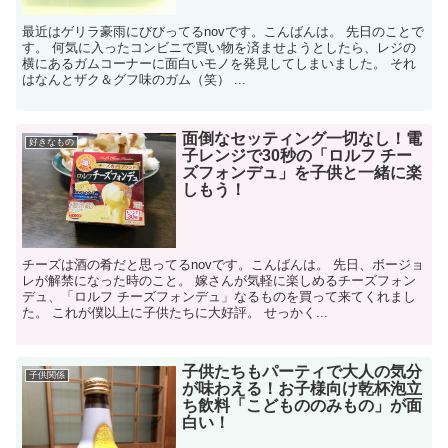
最近はゲリラ豪雨にびびってるnovです。こんばんは。 先日のことで
す。 何気に入ったコンビニで買い物を済ませようとしたら、レジの
横にあるガムコーナーに面白いモノを発見してしまいました。 それ
はなんとザク＆グフ味のガム（笑） ...
面倒なセッティング一切なし！電
好きなもの
子レンジで30秒の「ロルフ チー
ズフォンデュ」を子供と一緒に楽
しもう！
チーズは酒の肴だと思ってるnovです。こんばんは。 先日、ボージョ
レが解禁になった時のこと。 嫁さんが気軽に楽しめるチーズフォン
デュ、「ロルフ チーズフォンデュ」なるものを買って来てくれまし
た。 これが僕以上に子供たちに大好評。 せっかく...
子供たちもパーティで大人の気分
子供関係
が味わえる！お子様向け乾杯泡立
ち飲料「こどもののみもの」が面
白い！