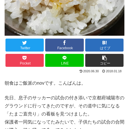
Twitter
Facebook
はてブ
Pocket
LINE
コピー
2020.06.30
2018.01.18
朝食はご飯派のnovです。こんばんは。
先日、息子のサッカーの試合の付き添いで京都府城陽市の
グラウンドに行ってきたのですが、その道中に気になる
「たまご直売り」の看板を見つけました。
保護者一同気になってたみたいで、子供たちの試合の合間