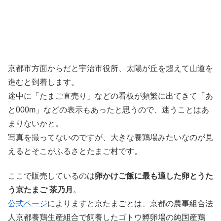
京都市方面からだと宇治市役所、太陽が丘を超えて山道を
進むと到着します。
途中に「たまご直売り」などの看板が頻繁に出てきて「あ
と000m」などの表示もあったと思うので、迷うことはあ
まりないかと。
写真を撮ってないのですが、大きな養鶏場みたいなのが見
えるとそこがふるさとたまご村です。
ここで販売しているのは
卵かけご飯に最も適した卵とうた
う京たまご 茶乃月
。
公式ページ
によりますと京たまごとは、京都の農事組合法
人京都養鶏生産組合で飼養したゴトウ孵卵場の純国産鶏