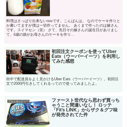
料理はさっぱり出来ないnovです。こんばんは。 なのでケーキ作りと
か書いてますが僕は一切作ってません。 あくまで作ったのは嫁さん
です。スイマセン（笑） さて、先日その嫁さんの誕生日がありまし
て、6歳の娘がお母さんのケーキを作り...
初回注文クーポンを使ってUber
食べ物
Eats（ウーバーイーツ）を利用し
てみた感想
街中で配達員をよく見かけるUber Eats（ウーバーイーツ）。初回注
文で2000円引きしてくれるってので使ってみましたよ。
ファースト世代なら思わず買っち
グルメ＆レビュー
ゃうこと間違いなし！ ロッテ
「Fit’s LINK」からザク＆グフ味
が発売されてた件