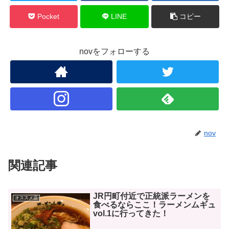
Pocket
LINE
コピー
novをフォローする
nov
関連記事
JR円町付近で正統派ラーメンを
オススメ店
食べるならここ！ラーメンムギュ
vol.1に行ってきた！