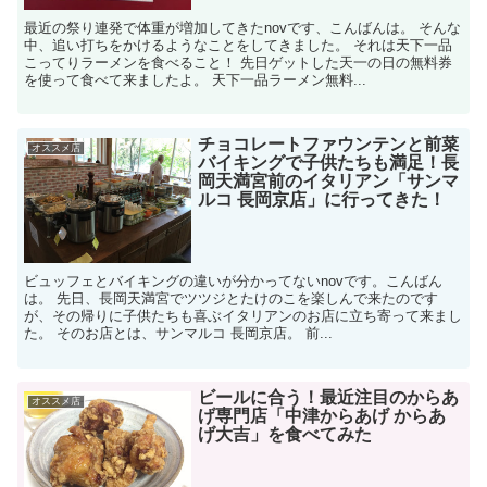
最近の祭り連発で体重が増加してきたnovです、こんばんは。 そんな
中、追い打ちをかけるようなことをしてきました。 それは天下一品
こってりラーメンを食べること！ 先日ゲットした天一の日の無料券
を使って食べて来ましたよ。 天下一品ラーメン無料...
チョコレートファウンテンと前菜
オススメ店
バイキングで子供たちも満足！長
岡天満宮前のイタリアン「サンマ
ルコ 長岡京店」に行ってきた！
ビュッフェとバイキングの違いが分かってないnovです。こんばん
は。 先日、長岡天満宮でツツジとたけのこを楽しんで来たのです
が、その帰りに子供たちも喜ぶイタリアンのお店に立ち寄って来まし
た。 そのお店とは、サンマルコ 長岡京店。 前...
ビールに合う！最近注目のからあ
オススメ店
げ専門店「中津からあげ からあ
げ大吉」を食べてみた