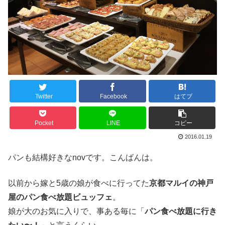
Twitter
Facebook
はてブ
Pocket
LINE
コピー
2016.01.19
パンも結構好きなnovです。こんばんは。
以前から嫁と5歳の娘が食べに行ってた
京都マルイの神戸
屋のパン食べ放題ビュッフェ
。
娘が大のお気に入りで、事ある毎に「
パン食べ放題に行き