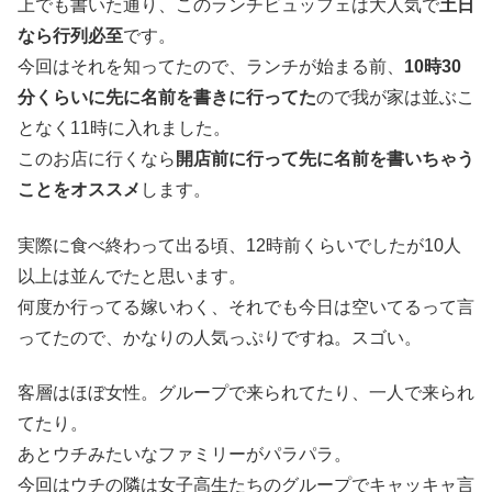
上でも書いた通り、このランチビュッフェは大人気で
土日
なら行列必至
です。
今回はそれを知ってたので、ランチが始まる前、
10時30
分くらいに先に名前を書きに行ってた
ので我が家は並ぶこ
となく11時に入れました。
このお店に行くなら
開店前に行って先に名前を書いちゃう
ことをオススメ
します。
実際に食べ終わって出る頃、12時前くらいでしたが10人
以上は並んでたと思います。
何度か行ってる嫁いわく、それでも今日は空いてるって言
ってたので、かなりの人気っぷりですね。スゴい。
客層はほぼ女性。グループで来られてたり、一人で来られ
てたり。
あとウチみたいなファミリーがパラパラ。
今回はウチの隣は女子高生たちのグループでキャッキャ言