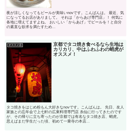
夜が涼しくなってもビールが美味いnovです。こんばんは。 最近、気
になってるお店がありまして。 それは「からあげ専門店」！ 何気に
各地に増えてますよね。 おいしい「からあげ」でビールを！と自分
の素直な欲求を満たすため...
京都でタコ焼き食べるなら生地は
オススメ店
カリカリ、中はふわふわの蛸虎が
オススメ！
タコ焼きをはじめ粉もん大好きなnovです。こんばんは。 先日、友人
家族との忘年会で上七軒の広東料理専門店 糸仙に行ってきたのです
が、その帰りに立ち寄ったのが京都では有名なタコ焼き店、蛸虎。
思えばまだ学生だった頃、初めて一乗寺の本店...