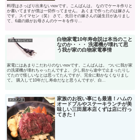
料理はさっぱり出来ないnovです。こんばんは。 なのでケーキ作りと
か書いてますが僕は一切作ってません。 あくまで作ったのは嫁さん
です。スイマセン（笑） さて、先日その嫁さんの誕生日がありまし
て、6歳の娘がお母さんのケーキを作り...
白物家電10年寿命説は本当のこと
グルメ＆レビュー
なのか・・・ 洗濯機が壊れて思
う我が家の白物家電事情
家電にはあまりこだわりのないnovです。こんばんは。 ついに我が家
の洗濯機が壊れちゃったんですよ。 少し前から途中で止まったりし
てたので怪しいなとは思ってたんですが、完全に動かなくなりまし
て。 購入して10年だし寿命だなと思うんですが、白...
家族のお祝い事にも最適！ハムの
オススメ店
オードブルやステーキランチが美
味しい三田屋本店くずは店に行っ
てきた！