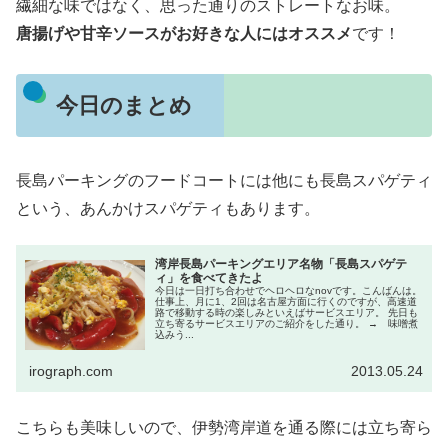
繊細な味ではなく、思った通りのストレートなお味。
唐揚げや甘辛ソースがお好きな人にはオススメ
です！
今日のまとめ
長島パーキングのフードコートには他にも長島スパゲティ
という、あんかけスパゲティもあります。
湾岸長島パーキングエリア名物「長島スパゲテ
ィ」を食べてきたよ
今日は一日打ち合わせでヘロヘロなnovです。こんばんは。
仕事上、月に1、2回は名古屋方面に行くのですが、高速道
路で移動する時の楽しみといえばサービスエリア。 先日も
立ち寄るサービスエリアのご紹介をした通り。 → 味噌煮
込みう...
irograph.com
2013.05.24
こちらも美味しいので、伊勢湾岸道を通る際には立ち寄ら