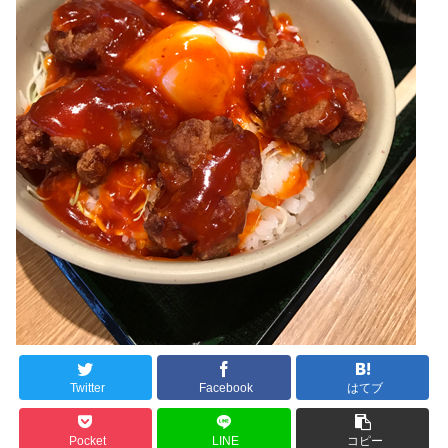
Twitter
Facebook
はてブ
Pocket
LINE
コピー