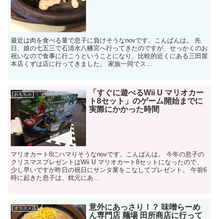
最近は肉を食べる量で息子に負けそうなnovです。こんばんは。 先
日、娘の七五三で石清水八幡宮へ行ってきたのですが、せっかくのお
祝いなので食事に行こうということになり、比較的近くにある三田屋
本店くずは店に行ってきました。 家族一同でス...
「すぐに遊べるWii U マリオカー
おもちゃ
ト8セット」のゲーム開始までに
実際にかかった時間
マリオカート8にハマりそうなnovです。こんばんは。 今年の息子の
クリスマスプレゼントはWii U マリオカート8セットになったので、
少し早いですが昨日の祝日にサンタ業をこなしてプレゼント。 午前6
時に起きた息子は、枕元にあ...
意外にあっさり！？ 味噌らーめ
オススメ店
ん専門店 麺場 田所商店に行って