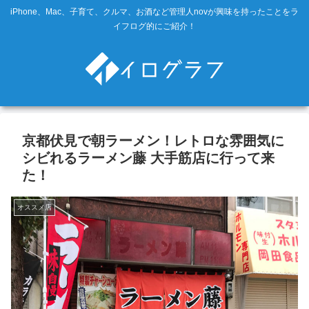
iPhone、Mac、子育て、クルマ、お酒など管理人novが興味を持ったことをラ
イフログ的にご紹介！
京都伏見で朝ラーメン！レトロな雰囲気に
シビれるラーメン藤 大手筋店に行って来
た！
オススメ店