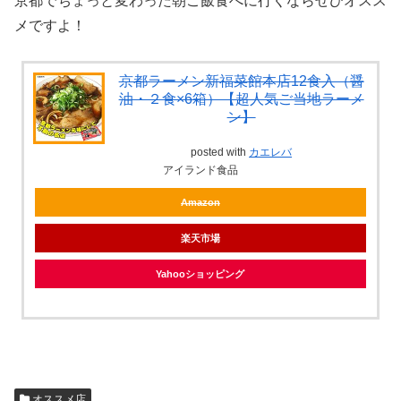
京都でちょっと変わった朝ご飯食べに行くならぜひオスス
メですよ！
京都ラーメン新福菜館本店12食入（醤
油・２食×6箱）【超人気ご当地ラーメ
ン】
posted with
カエレバ
アイランド食品
Amazon
楽天市場
Yahooショッピング
オススメ店