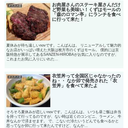
お肉屋さんのステーキ屋さんだけ
オススメ店
ど野菜も美味い！くずはモールの
「森のロマン亭」にランチを食べ
に行って来た！
夏休みが待ち遠しいnovです。こんばんは。 リニューアルして魅力的
なお店がいっぱい増えた大阪は枚方市のくずはモール。 僕的には京
阪特急が展示してあるSANZEN-HIROBAがお気に入りなのですが、
これまたお気に入りにいれた...
衣笠丼って全国区じゃなかったの
オススメ店
ね・・ なか卯で発売された「衣
笠丼」を食べて来たよ
そろそろ夏休みが恋しいnovです。こんばんは。 いつも昼ご飯は弁当
を持って行ってるのですが、ない時は近くのコンビニ、ラーメン、牛
丼なんかで済ませます。 で、こないだ冷たいうどんでも食べるかと
思ってなか卯に行って来たんですけど、なんか...