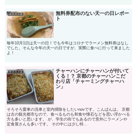
無料券配布のない天一の日レポー
オススメ店
ト
毎年10月1日は天一の日！でも今年はコロナでラーメン無料券はなし
でした。そんな今年の天一の日ですが、実際に食べに行って来ました
よ！
チャーハンにチャーハンが付いて
オススメ店
くる！？ 京都のチャーハンこだ
わり店「チャーミングチャーハ
ン」
そろそろ愛車の洗車と室内掃除をしたいnovです。こんばんは。 京都
は古の観光都市なので、食べるものも和食や懐石などを思い浮かべる
方も多いと思います。 が、学生の街でもあるので意外にラーメンや
定食屋さんも多いです。 その中には少し特...