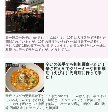
天一歴二十数年のnovです。こんばんは。 10月に入り各地で秋祭りが
開催されていますが、10月の祭りといえばやっぱり天下一品祭り。
それも10月1日の天下一品の日でしょう！ この日は子供たちと一緒に
秋祭りに行って来たんですが、どうしても...
辛いの苦手でも担担麺食べたい！
オススメ店
辛さ控えめでクリーミーな担担麺
胡（えびす）円町店に行って来
た！
最近ブログの更新率が下がってきたnovです。こんばんは。 ネタはい
ろいろあるんですけどねえ。時間とモチベーションが（苦笑） さ
て、それは置いといて今回は美味しいラーメン店をご紹介。 JR山陰
線 円町駅近くにオープンした担担麺 ...