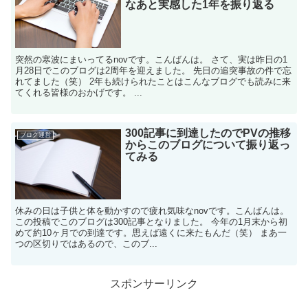
なあと実感した1年を振り返る
突然の寒波にまいってるnovです。こんばんは。 さて、実は昨日の1
月28日でこのブログは2周年を迎えました。 先日の追突事故の件で忘
れてました（笑） 2年も続けられたことはこんなブログでも読みに来
てくれる皆様のおかげです。 ...
300記事に到達したのでPVの推移
ブログ運営
からこのブログについて振り返っ
てみる
休みの日は子供と体を動かすので疲れ気味なnovです。こんばんは。
この投稿でこのブログは300記事となりました。 今年の1月末から初
めて約10ヶ月での到達です。思えば遠くに来たもんだ（笑） まあ一
つの区切りではあるので、このブ...
スポンサーリンク