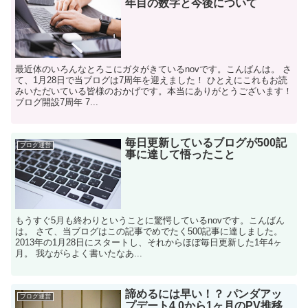
年目の数字と今後について
最近体のいろんなとろこにガタがきているnovです。こんばんは。 さ
て、1月28日で当ブログは7周年を迎えました！ ひとえにこれもお読
みいただいている皆様のおかげです。本当にありがとうございます！
ブログ開設7周年 7...
毎日更新しているブログが500記
ブログ運営
事に達して悟ったこと
もうすぐ5月も終わりということに驚愕しているnovです。こんばん
は。 さて、当ブログはこの記事でめでたく500記事に達しました。
2013年の1月28日にスタートし、それからほぼ毎日更新した1年4ヶ
月。 我ながらよく書いたなあ...
諦めるには早い！？ パンダアッ
ブログ運営
プデート4.0から1ヶ月のPV推移