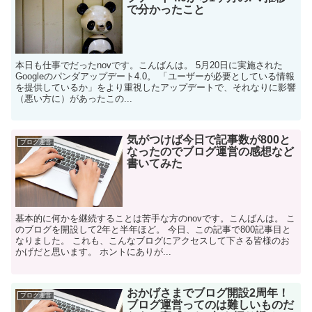
で分かったこと
本日も仕事でだったnovです。こんばんは。 5月20日に実施された
Googleのパンダアップデート4.0。 「ユーザーが必要としている情報
を提供しているか」をより重視したアップデートで、それなりに影響
（悪い方に）があったこの...
気がつけば今日で記事数が800と
ブログ運営
なったのでブログ運営の感想など
書いてみた
基本的に何かを継続することは苦手な方のnovです。こんばんは。 こ
のブログを開設して2年と半年ほど。 今日、この記事で800記事目と
なりました。 これも、こんなブログにアクセスして下さる皆様のお
かげだと思います。 ホントにありが...
おかげさまでブログ開設2周年！
ブログ運営
ブログ運営ってのは難しいものだ