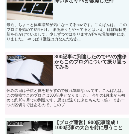
降いきなりPVが激減した件
最近、ちょっと体重増加が気になってるnovです。こんばんは。 この
ブログを始めて約4ヶ月。 まあ細々とやってるとはいえ、ほぼ毎日更
新を心がけていまして、少しずつではありますがPVも増加傾向にあ
りました。 やっぱり継続は力なんだなあ...
300記事に到達したのでPVの推移
ブログ運営
からこのブログについて振り返っ
てみる
休みの日は子供と体を動かすので疲れ気味なnovです。こんばんは。
この投稿でこのブログは300記事となりました。 今年の1月末から初
めて約10ヶ月での到達です。思えば遠くに来たもんだ（笑） まあ一
つの区切りではあるので、このブ...
【ブログ運営】900記事達成！
ブログ運営
1000記事の大台を前に思うこと