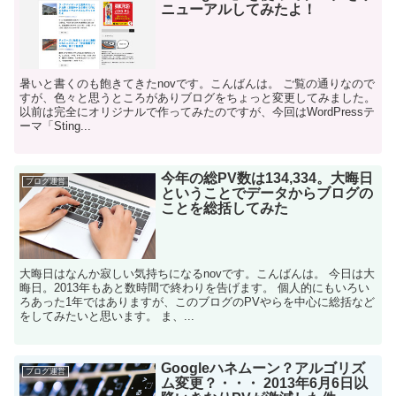
ニューアルしてみたよ！
暑いと書くのも飽きてきたnovです。こんばんは。 ご覧の通りなので
すが、色々と思うところがありブログをちょっと変更してみました。
以前は完全にオリジナルで作ってみたのですが、今回はWordPressテ
ーマ「Sting...
今年の総PV数は134,334。大晦日
ブログ運営
ということでデータからブログの
ことを総括してみた
大晦日はなんか寂しい気持ちになるnovです。こんばんは。 今日は大
晦日。2013年もあと数時間で終わりを告げます。 個人的にもいろい
ろあった1年ではありますが、このブログのPVやらを中心に総括など
をしてみたいと思います。 ま、...
Googleハネムーン？アルゴリズ
ブログ運営
ム変更？・・・ 2013年6月6日以