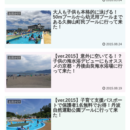
2016.05.04
大人も子供も本格的に泳げる！
お出かけ
50mプールから幼児用プールまで
ある久御山町民プールに行って来
た！
2015.08.24
【ver.2015】意外に空いてる！？
お出かけ
子供の海水浴デビューにもオスス
メの京都・丹後由良海水浴場に行
って来た！
2015.08.19
【ver.2015】子育て支援パスポー
お出かけ
トで保護者1名無料でお得！丹波
自然運動公園プールに行って来
た！