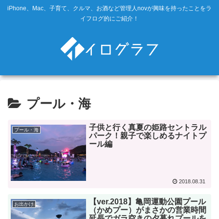
iPhone、Mac、子育て、クルマ、お酒など管理人novが興味を持ったことをラ
イフログ的にご紹介！
プール・海
子供と行く真夏の姫路セントラル
プール・海
パーク！親子で楽しめるナイトプ
ール編
2018.08.31
【ver.2018】亀岡運動公園プール
お出かけ
（かめプー）がまさかの営業時間
延長でガラ空きの夕暮れプールを