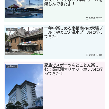
楽しんできたよ！
2018.07.23
一年中楽しめる京都市内の穴場プ
お出かけ
ール！やまごえ温水プールに行っ
てきた！
2018.07.04
家族でスポーツをとことん楽し
お出かけ
む！琵琶湖マリオットホテルに行
ってきた！