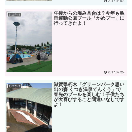
2017.08.07
午後からの混み具合は？今年も亀
お出かけ
岡運動公園プール「かめプー」に
行ってきたよ！
2017.07.25
滋賀県朽木「グリーンパーク思い
お出かけ
出の森 くつき温泉てんくう」で
春先のプールを楽しむ！子供たち
が大喜びすること間違いなしです
よ！