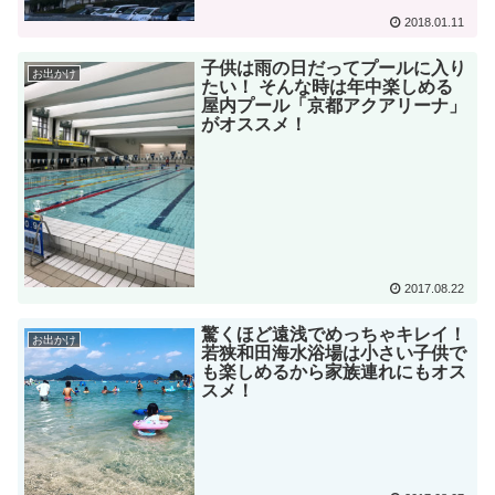
2018.01.11
子供は雨の日だってプールに入り
お出かけ
たい！ そんな時は年中楽しめる
屋内プール「京都アクアリーナ」
がオススメ！
2017.08.22
驚くほど遠浅でめっちゃキレイ！
お出かけ
若狭和田海水浴場は小さい子供で
も楽しめるから家族連れにもオス
スメ！