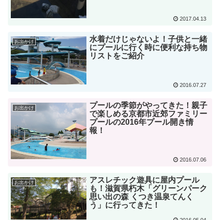
2017.04.13
水着だけじゃないよ！子供と一緒
お出かけ
にプールに行く時に便利な持ち物
リストをご紹介
2016.07.27
プールの季節がやってきた！親子
お出かけ
で楽しめる京都市近郊ファミリー
プールの2016年プール開き情
報！
2016.07.06
アスレチック遊具に屋内プール
お出かけ
も！滋賀県朽木「グリーンパーク
思い出の森 くつき温泉てんく
う」に行ってきた！