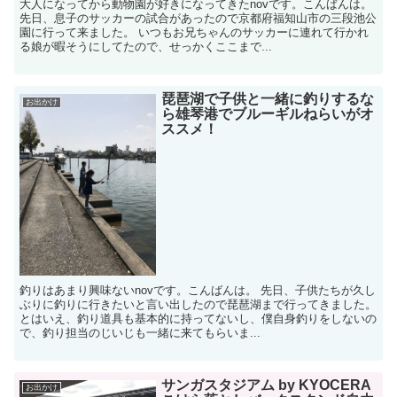
大人になってから動物園が好きになってきたnovです。こんばんは。
先日、息子のサッカーの試合があったので京都府福知山市の三段池公
園に行って来ました。 いつもお兄ちゃんのサッカーに連れて行かれ
る娘が暇そうにしてたので、せっかくここまで...
琵琶湖で子供と一緒に釣りするな
お出かけ
ら雄琴港でブルーギルねらいがオ
ススメ！
釣りはあまり興味ないnovです。こんばんは。 先日、子供たちが久し
ぶりに釣りに行きたいと言い出したので琵琶湖まで行ってきました。
とはいえ、釣り道具も基本的に持ってないし、僕自身釣りをしないの
で、釣り担当のじいじも一緒に来てもらいま...
サンガスタジアム by KYOCERA
お出かけ