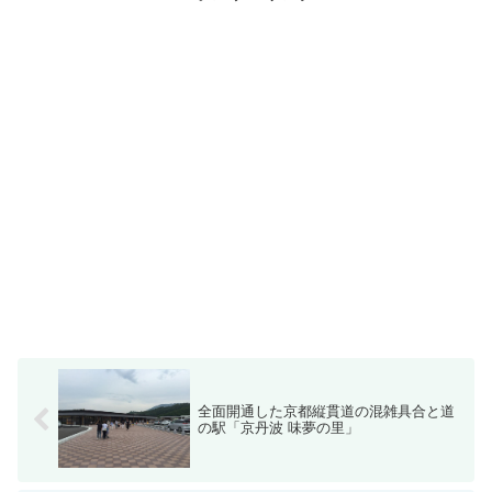
全面開通した京都縦貫道の混雑具合と道
の駅「京丹波 味夢の里」