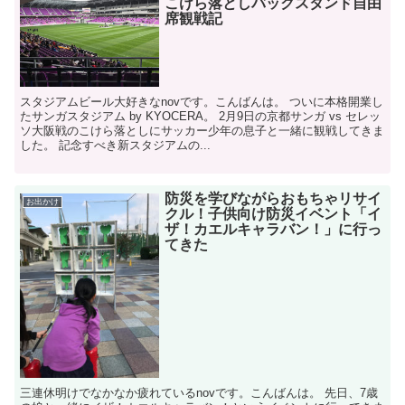
こけら落としバックスタンド自由
席観戦記
スタジアムビール大好きなnovです。こんばんは。 ついに本格開業し
たサンガスタジアム by KYOCERA。 2月9日の京都サンガ vs セレッ
ソ大阪戦のこけら落としにサッカー少年の息子と一緒に観戦してきま
した。 記念すべき新スタジアムの...
防災を学びながらおもちゃリサイ
お出かけ
クル！子供向け防災イベント「イ
ザ！カエルキャラバン！」に行っ
てきた
三連休明けでなかなか疲れているnovです。こんばんは。 先日、7歳