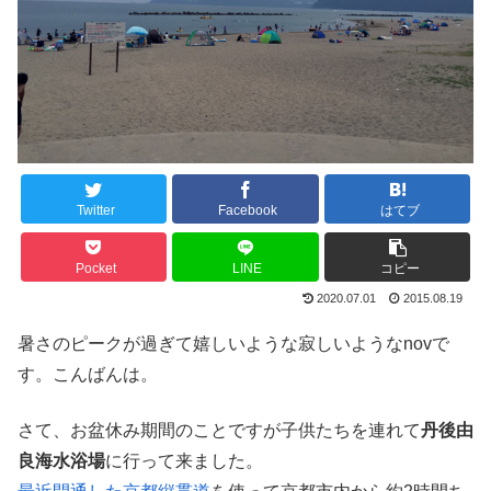
Twitter
Facebook
はてブ
Pocket
LINE
コピー
2020.07.01
2015.08.19
暑さのピークが過ぎて嬉しいような寂しいようなnovで
す。こんばんは。
さて、お盆休み期間のことですが子供たちを連れて
丹後由
良海水浴場
に行って来ました。