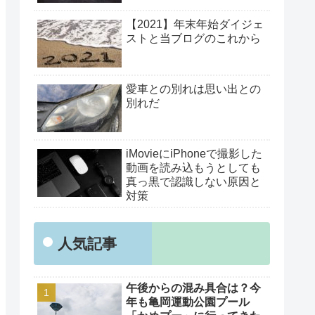
【2021】年末年始ダイジェ
ストと当ブログのこれから
愛車との別れは思い出との
別れだ
iMovieにiPhoneで撮影した
動画を読み込もうとしても
真っ黒で認識しない原因と
対策
人気記事
午後からの混み具合は？今
年も亀岡運動公園プール