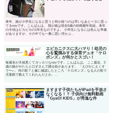
来年、娘が小学生になると思うと時が経つのは早いなあとベタに思っ
てるnovです。こんばんは。 我が娘は現在6歳の幼稚園年長組。来年
の今頃はピカピカの1年生なのですよ。 小学生になるには色んな準備
がありますが、その中でも一番に思い浮かぶ...
エビカニクスに大ハマり！幼児の
好きなもの
心を鷲掴みする保育デュオ「ケロ
ポンズ」が何かとスゴい！
毎週末が天候悪くてガッカリなnovです。こんばんは。 ここ最近、3
歳の娘がやたらと口ずさんで踊る歌があります。 「えびかにえくす
で〜♪」 何の歌？と嫁に確認したところ「ケロポンズ」なる人の歌で
児童館で教えてくれたんだとか。...
ますます子供たちがiPadを手放さ
iPad
なくなる！？ 子供向け無料動画
「GyaO! KIDS」が秀逸な件