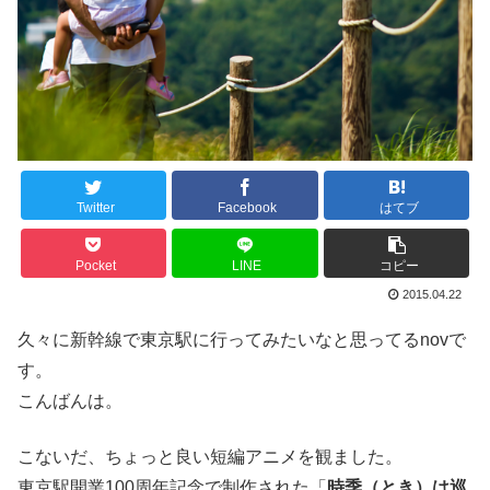
Twitter
Facebook
はてブ
Pocket
LINE
コピー
2015.04.22
久々に新幹線で東京駅に行ってみたいなと思ってるnovで
す。
こんばんは。
こないだ、ちょっと良い短編アニメを観ました。
東京駅開業100周年記念で制作された「
時季（とき）は巡