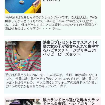
休み明けは相変わらずのテンションのnovです。こんばんは。 Wiiを
解禁してからというものの、6歳の息子の家での遊びといえばゲー
ム。 まあ、僕はゲームすることには反対じゃないですけど際限なく
遊ばせるのはいくら何でも・・・ でも...
誕生日プレゼントにオススメ！4
おもちゃ
歳の女の子が寝食を忘れて集中す
るハピネスチャージプリキュア!
ハッピービーズセット
手先は不器用な方のnovです。こんばんは。 先日、娘が4歳になりま
した。 当日に誕生日パーティ的なことをしたのですが、誕生日にプ
レゼントは付きもの。 本人に聞くとプリキュアの変身ドレスが良い
というのですがお目当てのキュアハニーのド...
娘のランドセル選びと昨今のラン
子育て
ドセル争奪戦について思うこと