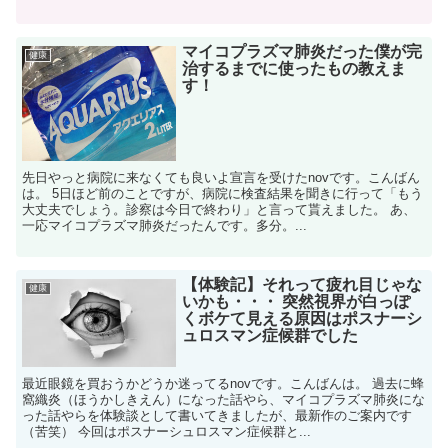
マイコプラズマ肺炎だった僕が完
健康
治するまでに使ったもの教えま
す！
先日やっと病院に来なくても良いよ宣言を受けたnovです。こんばん
は。 5日ほど前のことですが、病院に検査結果を聞きに行って「もう
大丈夫でしょう。診察は今日で終わり」と言って貰えました。 あ、
一応マイコプラズマ肺炎だったんです。多分。...
【体験記】それって疲れ目じゃな
健康
いかも・・・ 突然視界が白っぽ
くボケて見える原因はポスナーシ
ュロスマン症候群でした
最近眼鏡を買おうかどうか迷ってるnovです。こんばんは。 過去に蜂
窩織炎（ほうかしきえん）になった話やら、マイコプラズマ肺炎にな
った話やらを体験談として書いてきましたが、最新作のご案内です
（苦笑） 今回はポスナーシュロスマン症候群と...