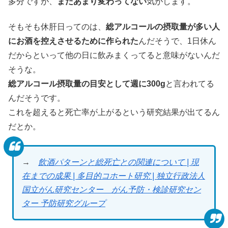
多分ですが、
まだあまり変わってない
気がします。
そもそも休肝日ってのは、
総アルコールの摂取量が多い人
にお酒を控えさせるために作られた
んだそうで、1日休ん
だからといって他の日に飲みまくってると意味がないんだ
そうな。
総アルコール摂取量の目安として週に300g
と言われてる
んだそうです。
これを超えると死亡率が上がるという研究結果が出てるん
だとか。
→
飲酒パターンと総死亡との関連について | 現
在までの成果 | 多目的コホート研究 | 独立行政法人
国立がん研究センター がん予防・検診研究セン
ター 予防研究グループ