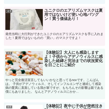
ユニクロのエアリズムマスクは夏
健康
用ではないけど使い心地バツグ
ン！買う価値あり！
発売当時に大行列ができたユニクロのエアリズムマスクを手に入れま
した！夏用ではないものの「買い」のマスクですよ！
【体験記】大人にも感染します
健康
よ！子供からアデノウィルスに感
染した経緯と完治までの状況変化
を日ごとにご紹介
やっと完全復活宣言してもいいかなと思ってるnovです。こんばん
は。 子供がアデノウィルス、そしてインフルエンザと連続して感染
病の驚異に直面している我が家ですが、もちろんその影響は親である
僕にもありました。 なんとアデノウィルスにかか...
【体験記】夜中に子供が突然泣き
健康