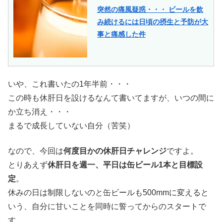
突然の痛風疑惑・・・ ビールを飲
み続けるには日頃の摂生と予防が大
事と痛感した件
いや、これ書いたの1年半前・・・
この時も休肝日を設けるなんて書いてますが、いつの間に
か立ち消え・・・
まるで成長していない自分（苦笑）
なので、今回は
何度目かの休肝日チャレンジ
ですよ。
とりあえず
休肝日を週一、平日は缶ビール1本と目標設
定
。
休みの日は制限しないのと缶ビールも500mmに変えると
いう、自分に甘いことを同時に誓ってからのスタートで
す。