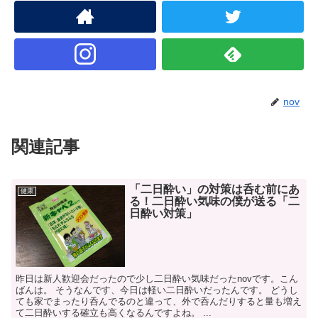
nov
関連記事
「二日酔い」の対策は呑む前にあ
健康
る！二日酔い気味の僕が送る「二
日酔い対策」
昨日は新人歓迎会だったので少し二日酔い気味だったnovです。こん
ばんは。 そうなんです、今日は軽い二日酔いだったんです。 どうし
ても家でまったり呑んでるのと違って、外で呑んだりすると量も増え
て二日酔いする確立も高くなるんですよね。 ...