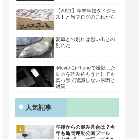
【2021】年末年始ダイジェ
ストと当ブログのこれから
愛車との別れは思い出との
別れだ
iMovieにiPhoneで撮影した
動画を読み込もうとしても
真っ黒で認識しない原因と
対策
人気記事
午後からの混み具合は？今
年も亀岡運動公園プール