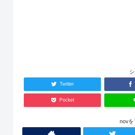
シ
Twitter
Pocket
nov