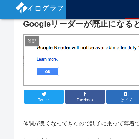
Googleリーダーが廃止にな
雑記
Twitter
Facebook
はてブ
体調が良くなってきたので調子に乗って薄着で