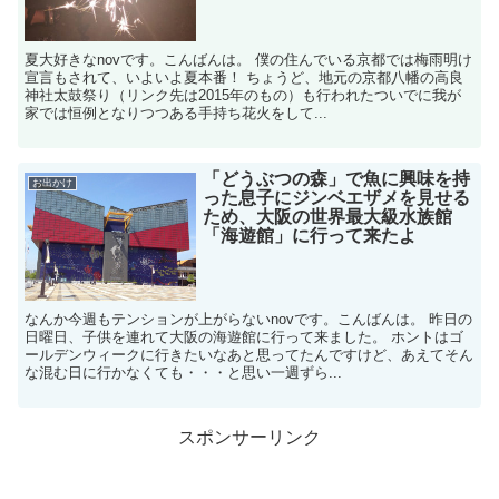
夏大好きなnovです。こんばんは。 僕の住んでいる京都では梅雨明け
宣言もされて、いよいよ夏本番！ ちょうど、地元の京都八幡の高良
神社太鼓祭り（リンク先は2015年のもの）も行われたついでに我が
家では恒例となりつつある手持ち花火をして...
「どうぶつの森」で魚に興味を持
お出かけ
った息子にジンベエザメを見せる
ため、大阪の世界最大級水族館
「海遊館」に行って来たよ
なんか今週もテンションが上がらないnovです。こんばんは。 昨日の
日曜日、子供を連れて大阪の海遊館に行って来ました。 ホントはゴ
ールデンウィークに行きたいなあと思ってたんですけど、あえてそん
な混む日に行かなくても・・・と思い一週ずら...
スポンサーリンク