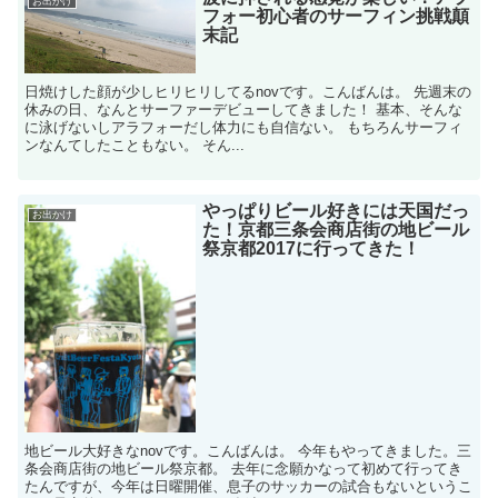
お出かけ
フォー初心者のサーフィン挑戦顛
末記
日焼けした顔が少しヒリヒリしてるnovです。こんばんは。 先週末の
休みの日、なんとサーファーデビューしてきました！ 基本、そんな
に泳げないしアラフォーだし体力にも自信ない。 もちろんサーフィ
ンなんてしたこともない。 そん...
やっぱりビール好きには天国だっ
お出かけ
た！京都三条会商店街の地ビール
祭京都2017に行ってきた！
地ビール大好きなnovです。こんばんは。 今年もやってきました。三
条会商店街の地ビール祭京都。 去年に念願かなって初めて行ってき
たんですが、今年は日曜開催、息子のサッカーの試合もないというこ