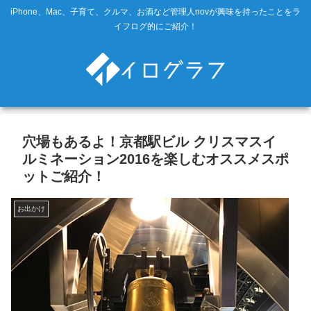
iPhone、Mac、子育て、クルマ、お酒など管理人novが興味を持ったことをラ
イフログ的にご紹介！
穴場もあるよ！京都駅ビル クリスマスイ
ルミネーション2016を楽しむオススメスポ
ットご紹介！
お出かけ