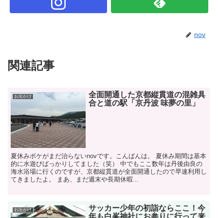
nov
関連記事
全面開通した京都縦貫道の混雑具
お出かけ
合と道の駅「京丹波 味夢の里」
夏休みボケがまだ治らないnovです。こんばんは。 夏休み期間は基本
的に水遊びばっかりしてました（笑） 中でもここ数年は丹後由良の
海水浴場に行くのですが、京都縦貫道が全面開通したので早速利用し
てきましたよ。 まあ、まだ週末や長期休暇...
サッカー少年の初詣ならここ！今
お出かけ
年も白峯神社にお参りに行って来