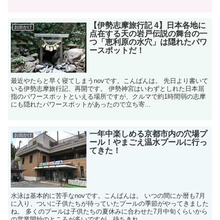
【伊勢志摩旅行記 4】日本各地に
お出かけ
点在する天の岩戸伝説の舞台の一
つ「恵利原の水穴」は隠れたパワ
ースポットだ！
最近やたらと早く寝てしまうnovです。こんばんは。 先日より書いて
いる伊勢志摩旅行記、再開です。 伊勢神宮はいわずとしれた日本屈
指のパワースポットといえる場所ですが、クルマで約1時間弱の志摩
にも隠れたパワースポットがあったので立ち寄...
一年中楽しめる京都市内の穴場プ
お出かけ
ール！やまごえ温水プールに行っ
てきた！
水泳は基本的に苦手なnovです。こんばんは。 いつの間にか暦も7月
に入り、ついに子供たちが待っていたプールの季節がやってきました
ね。 多くのプールは子供たちの夏休みに合わせた7月中旬くらいから
の営業開始のところが多いですが、待ちきれ...