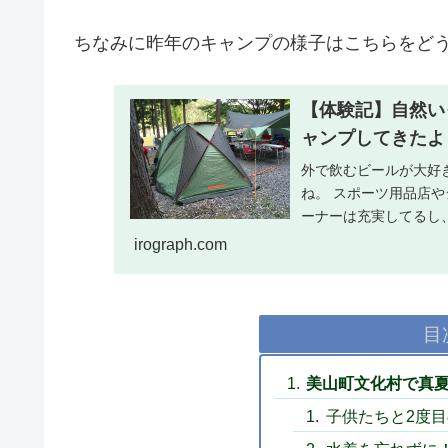
ちなみに昨年のキャンプの様子はこちらをど
【体験記】自然い
ャンプしてきたよ
外で飲むビールが大好き
ね。 スポーツ用品店
ーナーは充実してるし、僕
irograph.com
目
美山町文化村で真
子供たちと2度