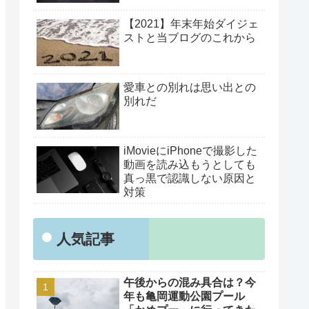
【2021】年末年始ダイジェ
ストと当ブログのこれから
愛車との別れは思い出との
別れだ
iMovieにiPhoneで撮影した
動画を読み込もうとしても
真っ黒で認識しない原因と
対策
人気記事
午後からの混み具合は？今
年も亀岡運動公園プール