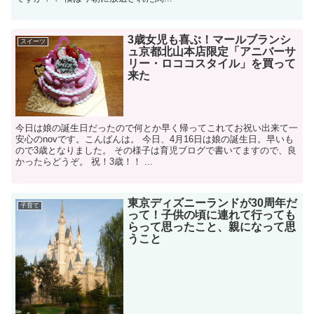
3歳女児も喜ぶ！マールブランシ
スイーツ
ュ京都北山本店限定「アニバーサ
リー・ロココスタイル」を買って
来た
今日は娘の誕生日だったので何とか早く帰ってこれてお祝い出来て一
安心のnovです。こんばんは。 今日、4月16日は娘の誕生日。早いも
ので3歳となりました。 その様子は育児ブログで書いてますので、良
かったらどうぞ。 祝！3歳！！ ...
東京ディズニーランドが30周年だ
子育て
って！子供の頃に連れて行っても
らって思ったこと、親になって思
うこと