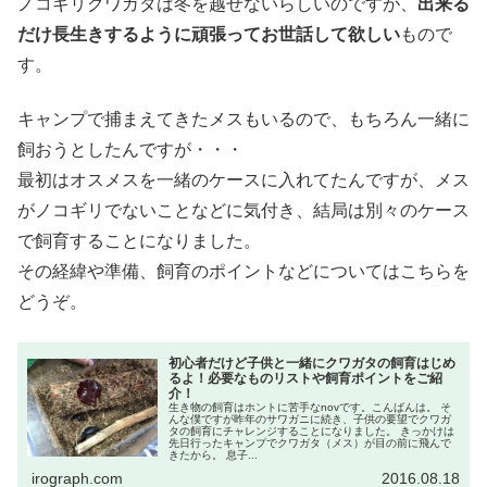
ノコギリクワガタは冬を越せないらしいのですが、
出来る
だけ長生きするように頑張ってお世話して欲しい
もので
す。
キャンプで捕まえてきたメスもいるので、もちろん一緒に
飼おうとしたんですが・・・
最初はオスメスを一緒のケースに入れてたんですが、メス
がノコギリでないことなどに気付き、結局は別々のケース
で飼育することになりました。
その経緯や準備、飼育のポイントなどについてはこちらを
どうぞ。
初心者だけど子供と一緒にクワガタの飼育はじめ
るよ！必要なものリストや飼育ポイントをご紹
介！
生き物の飼育はホントに苦手なnovです。こんばんは。 そ
んな僕ですが昨年のサワガニに続き、子供の要望でクワガ
タの飼育にチャレンジすることになりました。 きっかけは
先日行ったキャンプでクワガタ（メス）が目の前に飛んで
きたから。 息子...
irograph.com
2016.08.18