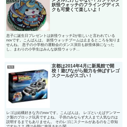
おもちゃ
妖怪ウォッチのフライングディス
クも可愛くて楽しいよ！
息子に誕生日プレゼントは妖怪ウォッチ2が欲しいと言われている
novです。こんばんは。 妖怪ウォッチブームは止まるところを知りま
せんね。 息子の小学校の運動会のダンス演目も妖怪体操になった
し、まわりの小学生はみんな妖怪ウォッチ...
京都は2014年4月に新風館で開
勉強
校！遊びながら能力を伸ばすレゴ
スクールがスゴい！
レゴは結構好きな方のnovです。こんばんは。 レゴといえばデンマー
ク製のブロック玩具ですよね。 子供のみならず大人まで人気なのは
説明するまでもありません。 そのレゴにスクールがあるのをご存知
ですか？？ 僕は今朝に放送された関...