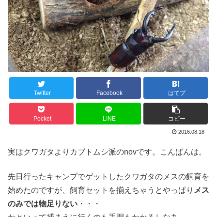
Twitter
Facebook
はてブ
Pocket
LINE
コピー
2016.08.18
実はクワガタよりカブトムシ派のnovです。こんばんは。
先日行ったキャンプでゲットしたクワガタのメスの飼育を
始めたのですが、飼育セットを揃えちゃうとやっぱり
メス
のみでは物足りない
・・・