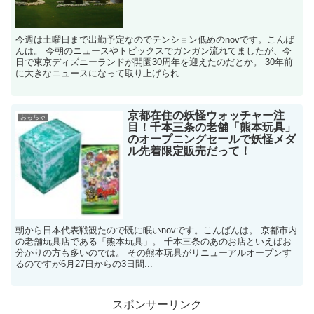
今週は土曜日まで出勤予定なのでテンション低めのnovです。こんば
んは。 今朝のニュースやトピックスでガンガン流れてましたが、今
日で東京ディズニーランドが開園30周年を迎えたのだとか。 30年前
に大きなニュースになって取り上げられ...
京都在住の妖怪ウォッチャー注
おもちゃ
目！千本三条の老舗「熊本玩具」
のオープニングセールで妖怪メダ
ル先着限定販売だって！
朝から日本代表戦観たので既に眠いnovです。こんばんは。 京都市内
の老舗玩具店である「熊本玩具」。 千本三条のあのお店といえばお
分かりの方も多いのでは。 その熊本玩具がリニューアルオープンす
るのですが6月27日からの3日間...
スポンサーリンク