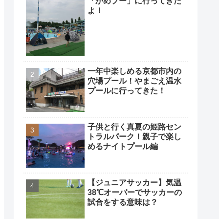
「かめプー」に行ってきた
よ！
一年中楽しめる京都市内の
穴場プール！やまごえ温水
プールに行ってきた！
子供と行く真夏の姫路セン
トラルパーク！親子で楽し
めるナイトプール編
【ジュニアサッカー】気温
38℃オーバーでサッカーの
試合をする意味は？