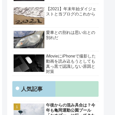
【2021】年末年始ダイジェ
ストと当ブログのこれから
愛車との別れは思い出との
別れだ
iMovieにiPhoneで撮影した
動画を読み込もうとしても
真っ黒で認識しない原因と
対策
人気記事
午後からの混み具合は？今
年も亀岡運動公園プール