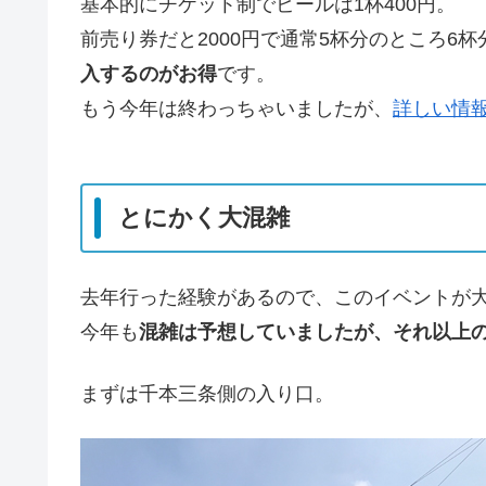
基本的にチケット制でビールは1杯400円。
前売り券だと2000円で通常5杯分のところ6
入するのがお得
です。
もう今年は終わっちゃいましたが、
詳しい情
とにかく大混雑
去年行った経験があるので、このイベントが
今年も
混雑は予想していましたが、それ以上
まずは千本三条側の入り口。