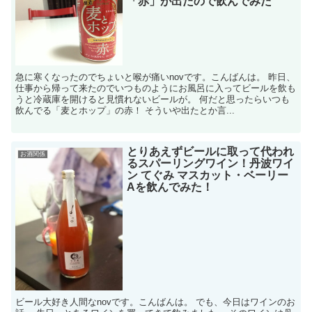
「赤」が出たので飲んでみた
急に寒くなったのでちょいと喉が痛いnovです。こんばんは。 昨日、
仕事から帰って来たのでいつものようにお風呂に入ってビールを飲も
うと冷蔵庫を開けると見慣れないビールが。 何だと思ったらいつも
飲んでる「麦とホップ」の赤！ そういや出たとか言...
とりあえずビールに取って代われ
お酒関係
るスパーリングワイン！丹波ワイ
ン てぐみ マスカット・ベーリー
Aを飲んでみた！
ビール大好き人間なnovです。こんばんは。 でも、今日はワインのお