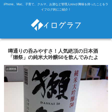
iPhone、Mac、子育て、クルマ、お酒など管理人novが興味を持ったことをラ
イフログ的にご紹介！
噂通りの呑みやすさ！人気絶頂の日本酒
「獺祭」の純米大吟醸50を飲んでみたよ
お酒関係