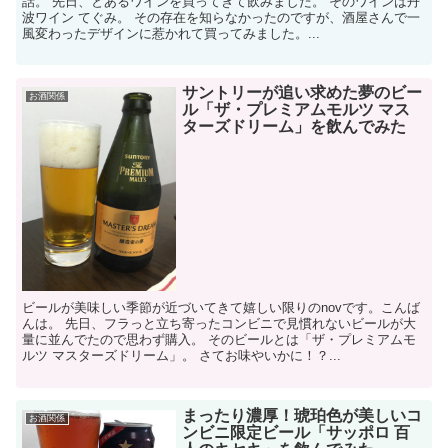
話。 先日、とあるワインを買ってきて飲みました。 そのワインは丹
波ワイン てぐみ。 その存在を知らなかったのですが、酒屋さんで一
風変わったデザインに惹かれて買ってみました。...
サントリーが追い求めた夢のビー
お酒関係
ル「ザ・プレミアムモルツ マス
ターズドリーム」を飲んでみた
ビールが美味しい季節が近づいてきて嬉しい限りのnovです。こんば
んは。 先日、フラっと立ち寄ったコンビニで見慣れないビールが大
量に並んでたので思わず購入。 そのビールとは「ザ・プレミアムモ
ルツ マスターズドリーム」。 さてお味やいかに！？...
まったり濃厚！琥珀色が美しいコ
お酒関係
ンビニ限定ビール「サッポロ 百