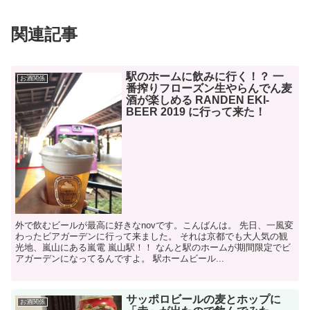
関連記事
駅のホームに飲みに行く！？ 一
お酒関係
番搾りフローズン生やらんでん麦
酒が楽しめる RANDEN EKI-
BEER 2019 に行って来た！
外で飲むビールが最高に好きなnovです。こんばんは。 先日、一風変
わったビアガーデンに行って来ました。 それは京都でも大人気の観
光地、嵐山にある嵐電 嵐山駅！！ なんと駅のホームが期間限定でビ
アガーデンになってるんですよ。 駅ホームビール...
サッポロビールの麦とホップに
お酒関係