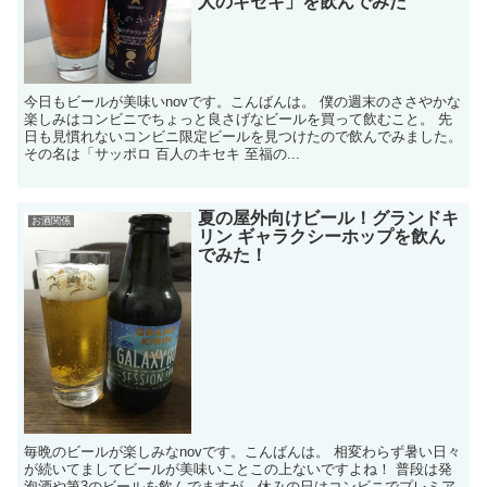
人のキセキ」を飲んでみた
今日もビールが美味いnovです。こんばんは。 僕の週末のささやかな
楽しみはコンビニでちょっと良さげなビールを買って飲むこと。 先
日も見慣れないコンビニ限定ビールを見つけたので飲んでみました。
その名は「サッポロ 百人のキセキ 至福の...
夏の屋外向けビール！グランドキ
お酒関係
リン ギャラクシーホップを飲ん
でみた！
毎晩のビールが楽しみなnovです。こんばんは。 相変わらず暑い日々
が続いてましてビールが美味いことこの上ないですよね！ 普段は発
泡酒や第3のビールを飲んでますが、休みの日はコンビニでプレミア