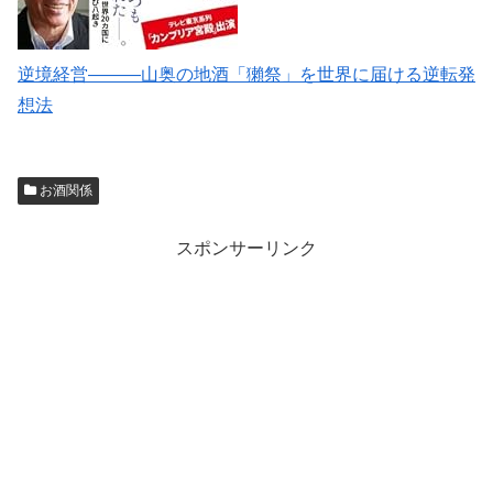
逆境経営―――山奥の地酒「獺祭」を世界に届ける逆転発
想法
お酒関係
スポンサーリンク