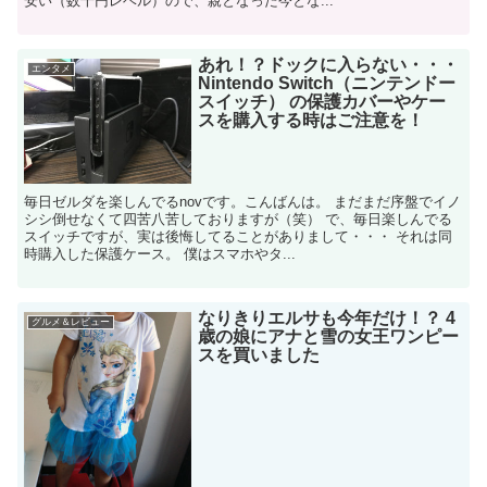
安い（数千円レベル）ので、親となった今とな...
あれ！？ドックに入らない・・・
エンタメ
Nintendo Switch（ニンテンドー
スイッチ） の保護カバーやケー
スを購入する時はご注意を！
毎日ゼルダを楽しんでるnovです。こんばんは。 まだまだ序盤でイノ
シシ倒せなくて四苦八苦しておりますが（笑） で、毎日楽しんでる
スイッチですが、実は後悔してることがありまして・・・ それは同
時購入した保護ケース。 僕はスマホやタ...
なりきりエルサも今年だけ！？ 4
グルメ＆レビュー
歳の娘にアナと雪の女王ワンピー
スを買いました