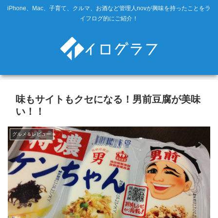
iPhone、Mac、子育て、クルマ、お酒など管理人novが興味を持ったことをラ
イフログ的にご紹介！
味もサイトもクセになる！男前豆腐が美味
い！！
グルメ＆レビュー