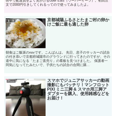
街中で配達員をよく見かけるUber Eats（ウーバーイーツ）。初回注
文で2000円引きしてくれるってので使ってみましたよ。
京都城陽ふるさとたまご村の卵か
食べ物
けご飯に最も適した卵
朝食はご飯派のnovです。こんばんは。 先日、息子のサッカーの試合
の付き添いで京都府城陽市のグラウンドに行ってきたのですが、その
道中に気になる「たまご直売り」の看板を見つけました。 保護者一
同気になってたみたいで、子供たちの試合の合間に購...
スマホでジュニアサッカーの動画
iPhone
撮影にもバッチリ！マンフロット
PIXI ミニ三脚 & スマホ用三脚ア
ダプターを購入、使用雑感などを
お届け！