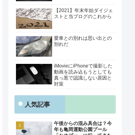
【2021】年末年始ダイジェ
ストと当ブログのこれから
愛車との別れは思い出との
別れだ
iMovieにiPhoneで撮影した
動画を読み込もうとしても
真っ黒で認識しない原因と
対策
人気記事
午後からの混み具合は？今
年も亀岡運動公園プール