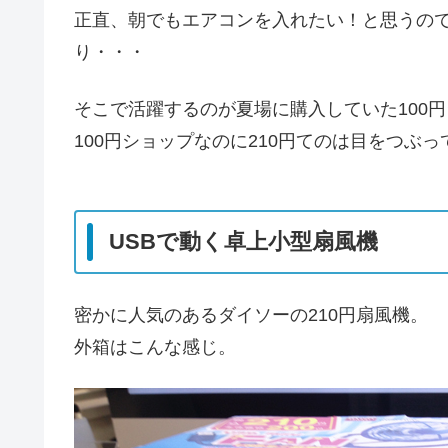
正直、朝でもエアコンを入れたい！と思うの
り・・・
そこで活躍するのが夏場に購入していた100
100円ショップなのに210円てのは目をつぶ
USBで動く卓上小型扇風機
密かに人気のあるダイソーの210円扇風機。
外箱はこんな感じ。