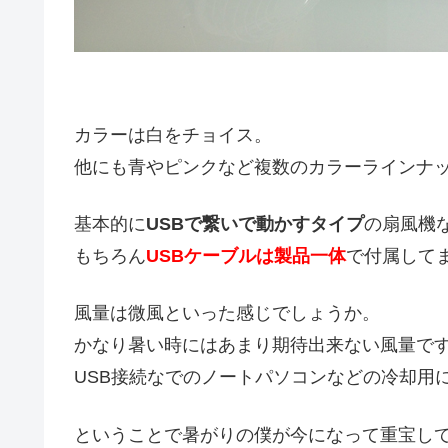
カラーは白をチョイス。
他にも青やピンクなど複数のカラーラインナ
基本的に
USBで繋いで動かすタイプ
の扇風機
もちろん
USBケーブルは製品一体
で付属して
風量は微風といった感じでしょうか。
かなり暑い時にはあまり期待出来ない風量で
USB接続なでのノートパソコンなどの冷却用
ということで暑がりの僕が今になって重宝して