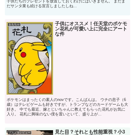
子供たちのプレゼントを放置しておくわけにはいきません。 まだま
だサンタ業も続ける宣言しましたしね...
子供にオススメ！任天堂のポケモ
おもちゃ
ン花札が可愛い上に完全にアート
な件
ポケモンはまったくの素人のnovです。こんばんは。 ウチの息子（6
歳）はテレビゲームも好きですが、トランプなどのカードゲームも大
好き。 中でも最近、嫁とじいちゃんに教えてもらった花札がお気に
入り。 花札に興味のない僕を置いといて、盛り上が...
見た目？それとも性能重視？小3
グルメ＆レビュー