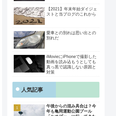
【2021】年末年始ダイジェ
ストと当ブログのこれから
愛車との別れは思い出との
別れだ
iMovieにiPhoneで撮影した
動画を読み込もうとしても
真っ黒で認識しない原因と
対策
人気記事
午後からの混み具合は？今
年も亀岡運動公園プール