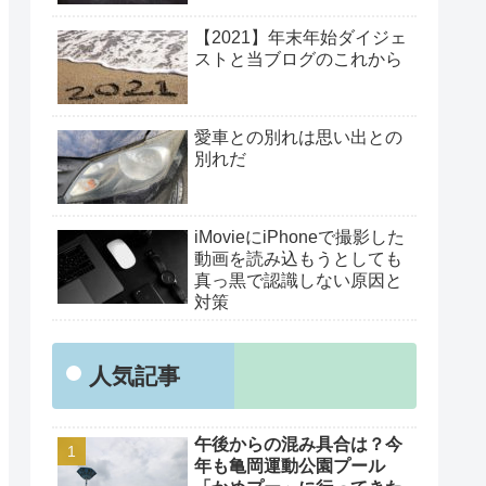
【2021】年末年始ダイジェ
ストと当ブログのこれから
愛車との別れは思い出との
別れだ
iMovieにiPhoneで撮影した
動画を読み込もうとしても
真っ黒で認識しない原因と
対策
人気記事
午後からの混み具合は？今
年も亀岡運動公園プール