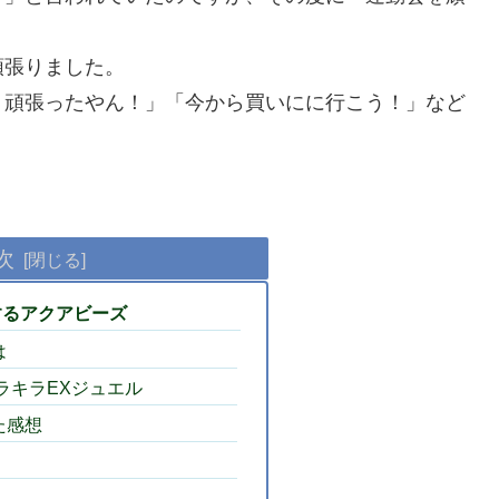
頑張りました。
！頑張ったやん！」「今から買いにに行こう！」など
）
次
するアクアビーズ
は
ラキラEXジュエル
た感想