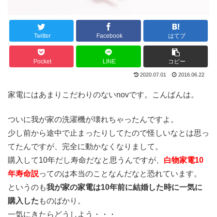
Twitter
Facebook
はてブ
Pocket
LINE
コピー
2020.07.01
2016.06.22
家電にはあまりこだわりのないnovです。こんばんは。
ついに我が家の洗濯機が壊れちゃったんですよ。
少し前から途中で止まったりしてたので怪しいなとは思っ
てたんですが、完全に動かなくなりまして。
購入して10年だし寿命だなと思うんですが、
白物家電10
年寿命説
ってのは本当のことなんだなと恐れています。
というのも
我が家の家電は10年前に結婚した時に一気に
購入した
ものばかり。
一気にきたらどうしよう・・・