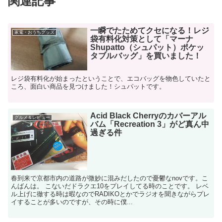
関連記事
一瞬でたためてクセになる！レジ
家電・おうちグッズ
袋有料化対策として「マーナ
Shupatto（シュパット）ポケッ
タブルバッグ」を買いました！
レジ袋有料化が始まったということで、エコバッグを物色していたと
ころ、面白い商品を見つけました！シュパットです。
Acid Black Cherryのカバーアル
グルメ＆レビュー
バム「Recreation 3」がど真ん中
過ぎる件
春到来で京都市内の道路が微妙に混みだしたので憂鬱なnovです。こ
んばんは。 こないだドラクエ10をプレイしてる時のことです。 レベ
ル上げに徹する時は暇なのでRADIKOとかでラジオを聞きながらプレ
イすることが多いのですが、その時に僕...