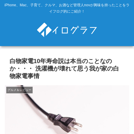
iPhone、Mac、子育て、クルマ、お酒など管理人novが興味を持ったことをラ
イフログ的にご紹介！
白物家電10年寿命説は本当のことなの
か・・・ 洗濯機が壊れて思う我が家の白
物家電事情
グルメ＆レビュー