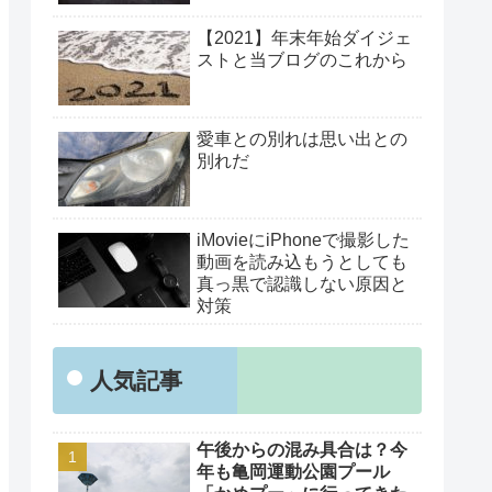
【2021】年末年始ダイジェ
ストと当ブログのこれから
愛車との別れは思い出との
別れだ
iMovieにiPhoneで撮影した
動画を読み込もうとしても
真っ黒で認識しない原因と
対策
人気記事
午後からの混み具合は？今
年も亀岡運動公園プール