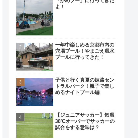
「かめプー」に行ってきた
よ！
一年中楽しめる京都市内の
穴場プール！やまごえ温水
プールに行ってきた！
子供と行く真夏の姫路セン
トラルパーク！親子で楽し
めるナイトプール編
【ジュニアサッカー】気温
38℃オーバーでサッカーの
試合をする意味は？