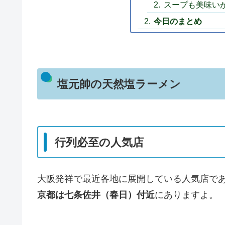
スープも美味い
今日のまとめ
塩元帥の天然塩ラーメン
行列必至の人気店
大阪発祥で最近各地に展開している人気店で
京都は七条佐井（春日）付近
にありますよ。