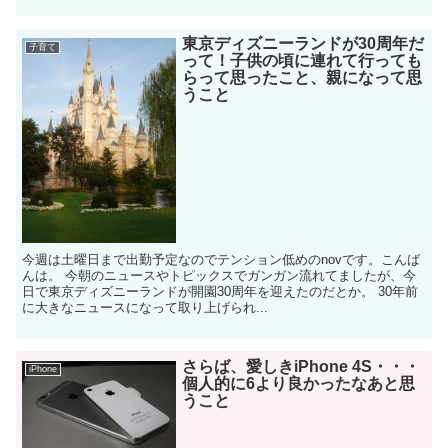
東京ディズニーランドが30周年だ
子育て
って！子供の頃に連れて行っても
らって思ったこと、親になって思
うこと
今週は土曜日まで出勤予定なのでテンション低めのnovです。こんば
んは。 今朝のニュースやトピックスでガンガン流れてましたが、今
日で東京ディズニーランドが開園30周年を迎えたのだとか。 30年前
に大きなニュースになって取り上げられ...
さらば、愛しきiPhone 4S・・・
iPhone
個人的に6より良かったなあと思
うこと