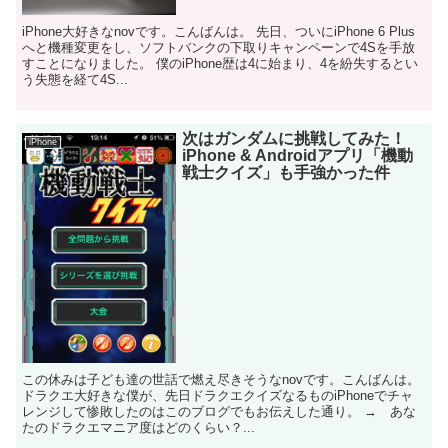
iPhone大好きなnovです。こんばんは。 先日、ついにiPhone 6 Plus
へと機種変更をし、ソフトバンクの下取りキャンペーンで4Sを手放
すことになりました。 僕のiPhone歴は4に始まり、4を紛失するとい
う失態を経て4S...
次はガンダムに挑戦してみた！
iPhone
iPhone & Androidアプリ「機動
戦士クイズ」も手強かった件
この休みは子ども達の世話で燃え尽きそうなnovです。こんばんは。
ドラクエ大好きな僕が、先日ドラクエクイズなるものiPhoneでチャ
レンジして惨敗したのはこのブログでもお伝えした通り。 → あな
たのドラクエマニア度はどのくらい？...