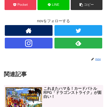
Pocket
LINE
コピー
novをフォローする
nov
関連記事
これまたハマる！カードバトル
iPhone
RPG「ドラゴンストライク」が面
白い！