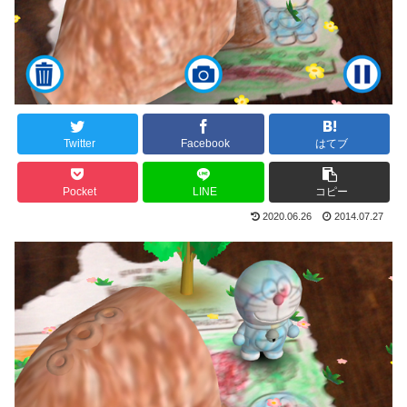
Twitter
Facebook
はてブ
Pocket
LINE
コピー
2020.06.26
2014.07.27