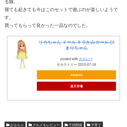
る娘。
寝ても起きても今はこのセットで遊ぶのが楽しいようで
す。
買ってもらって良かった一品なのでした。
リカちゃん ドール キラかみカール ひ
まりちゃん
posted with
カエレバ
タカラトミー 2015-07-18
Amazon
楽天市場
おもちゃ
グルメ＆レビュー
子供関係
子育て