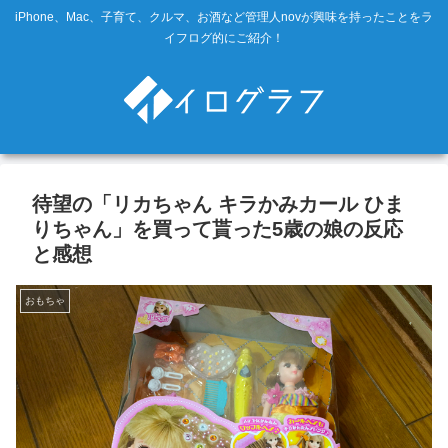
iPhone、Mac、子育て、クルマ、お酒など管理人novが興味を持ったことをラ
イフログ的にご紹介！
待望の「リカちゃん キラかみカール ひま
りちゃん」を買って貰った5歳の娘の反応
と感想
おもちゃ