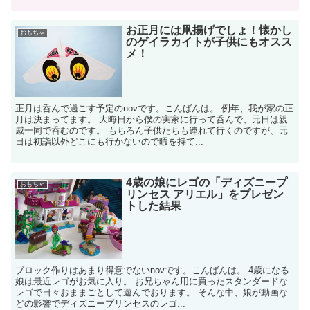
お正月には凧揚げでしょ！懐かし
おもちゃ
のゲイラカイトが子供にもオスス
メ！
正月は呑んで過ごす予定のnovです。こんばんは。 例年、我が家の正
月は決まってます。 大晦日から僕の実家に行って呑んで、元日は親
戚一同で呑むのです。 もちろん子供たちも連れて行くのですが、元
日は初詣以外どこにも行かないので暇を持て...
4歳の娘にレゴの「ディズニープ
おもちゃ
リンセス アリエル」をプレゼン
トした結果
ブロック作りはあまり得意でないnovです。こんばんは。 4歳になる
娘は最近レゴがお気に入り。 お兄ちゃん用に買ったスタンダードな
レゴで日々おままごとして遊んでおります。 そんな中、娘が動画な
どの影響でディズニープリンセスのレゴ...