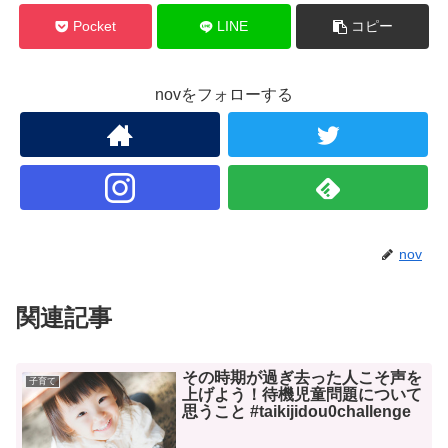
Pocket
LINE
コピー
novをフォローする
nov
関連記事
その時期が過ぎ去った人こそ声を
子育て
上げよう！待機児童問題について
思うこと #taikijidou0challenge