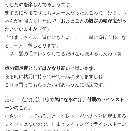
りしたのを楽しんでる
ようです。
要するに今までリカちゃん一人だったところに、ひまりち
ゃんが仲間入りしたので、
おままごとの設定の幅が広がっ
た
といいますか（笑）
「ひまりちゃん、遊びにきたよー」「一緒に遊ぼうね」な
ど、一人二役しとります。
まあ、髪の毛アレンジしてるだけなら飽きるもんね（笑）
娘の満足度としてはかなり高い
と思います。
寝る時に枕元に持って来て一緒に寝てますしね。
こりゃ買ってもらったおばあちゃんに感謝です。
ただ、1点だけ親目線で
気になるのは、付属のラインスト
ーン
のこと。
小さいパーツであること、パレットがパチッと固定出来る
タイプではないので、しまうタイミングで
ラインストーン