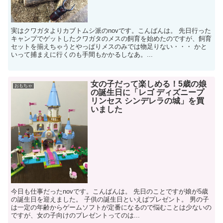
実はクワガタよりカブトムシ派のnovです。こんばんは。 先日行った
キャンプでゲットしたクワガタのメスの飼育を始めたのですが、飼育
セットを揃えちゃうとやっぱりメスのみでは物足りない・・・ かと
いって捕まえに行くのも手間もかかるしなあ。...
女の子だって楽しめる！5歳の娘
おもちゃ
の誕生日に「レゴ ディズニープ
リンセス シンデレラの城」を買
いました
今日も仕事だったnovです。こんばんは。 先日のことですが娘が5歳
の誕生日を迎えました。 子供の誕生日といえばプレゼント。 男の子
は一定の年齢からゲームソフトが定番になるので悩むことは少ないの
ですが、女の子向けのプレゼントってのは...