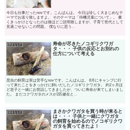
今日も仕事だったnovです。こんばんは。 今日は珍しく大まじめなテ
ーマでお送り致しますよ。 そのテーマは「待機児童について」。 書
くきっかけとなったのは後ほどご説明致しますが、子育て世代として
見過ごせないこの問題。 僕なりに思う...
寿命が尽きたノコギリクワガ
好きなもの
タ・・・ 子供の反応とお別れの
仕方について考える
昆虫の飼育は実は苦手なnovです。こんばんは。 8月にキャンプに行
って来たことをきっかけに飼いだしたノコギリクワガタ。 約2ヶ月ほ
ど息子と一緒にお世話してきましたが、ついに寿命が来てしまいまし
た。 まだコクワガタのメスが2匹健在と...
まさかクワガタを買う時が来ると
好きなもの
は・・・ 子供と一緒にクワガタ
の飼育を始めるのでノコギリクワ
ガタを買ってきたよ！