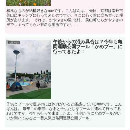
和風なものが結構好きなnovです。こんばんは。 先日、京都は南丹市
美山にキャンプに行って来たのですが、そこに行く前に立ち寄った場
所があります。 それは、かやぶきの里 北村。 美山町ならかやぶきの
里でしょってくらい有名な場所ですが、...
午後からの混み具合は？今年も亀
お出かけ
岡運動公園プール「かめプー」に
行ってきたよ！
子供とプールで遊ぶのには体力がいると痛感しているnovです。こん
ばんは。 毎年この季節になると子供たちをプールに連れて行ってる
わけですが、今年も行って来ましたよ。 子供たちにどのプールがい
いか聞いてみると一番人気は亀岡運動公園プール...