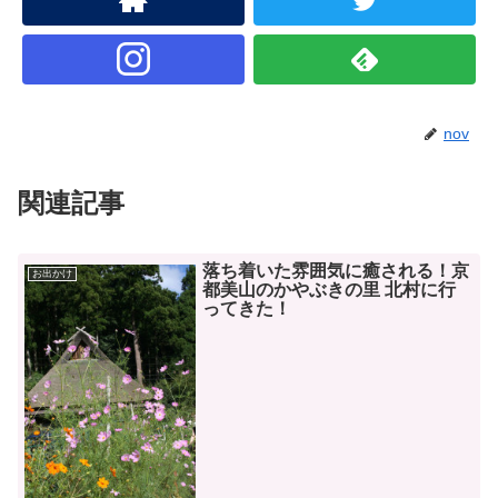
nov
関連記事
落ち着いた雰囲気に癒される！京
お出かけ
都美山のかやぶきの里 北村に行
ってきた！