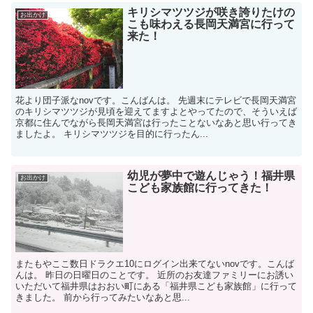
キリシマツツジが咲き誇りたけの
お出かけ
こも味わえる長岡天満宮に行って
来た！
花より団子派なnovです。こんばんは。 先週末にテレビで長岡天満宮
のキリシマツツジが見頃を迎えてますよとやってたので、そういえば
京都に住んでながら長岡天満宮は行ったことないなあと思い行ってき
ましたよ。 キリシマツツジを目的に行ったん...
幼児が夢中で遊んじゃう！福井県
お出かけ
こども家族館に行ってきた！
またもやここ数日ドラクエ10にログイン出来てないnovです。こんば
んは。 昨日の日曜日のことです。 近所のお友達ファミリーにお誘い
いただいて福井県はおおい町にある「福井県こども家族館」に行って
きました。 前から行ってみたいなあと思...