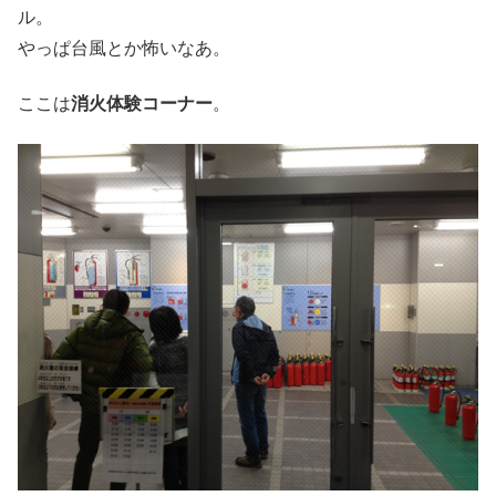
ル。
やっぱ台風とか怖いなあ。
ここは
消火体験コーナー
。