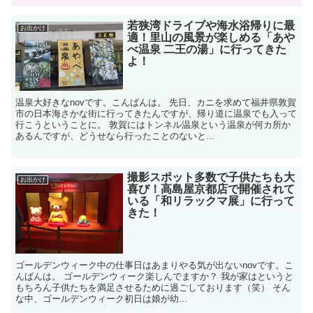
若狭湾ドライブや海水浴帰りに最
お出かけ
適！里山の風景が楽しめる「あや
べ温泉 二王の湯」に行ってきた
よ！
温泉大好きなnovです。こんばんは。 先日、カニを求めて福井県敦賀
市の日本海さかな街に行ってきたんですが、帰り道に温泉でも入って
行こうということに。 敦賀にはトンネル温泉という温泉が何カ所か
あるんですが、どうせなら行ったことのないと...
撮影スポット多数で子供たちも大
お出かけ
喜び！高島屋京都店で開催されて
いる「和リラックマ展」に行って
きた！
ゴールデンウィーク中の仕事日はあまりやる気が出ないnovです。こ
んばんは。 ゴールデンウィーク楽しんでますか？ 我が家はというと
もちろん子供たちを満足させるために過ごしております（笑） そん
な中、ゴールデンウィーク初日は娘が幼...