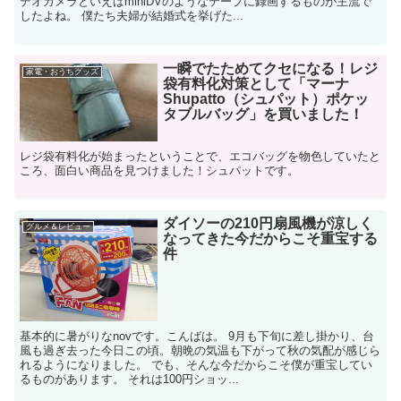
デオカメラといえばminiDVのようなテープに録画するものが主流で
したよね。 僕たち夫婦が結婚式を挙げた...
一瞬でたためてクセになる！レジ
家電・おうちグッズ
袋有料化対策として「マーナ
Shupatto（シュパット）ポケッ
タブルバッグ」を買いました！
レジ袋有料化が始まったということで、エコバッグを物色していたと
ころ、面白い商品を見つけました！シュパットです。
ダイソーの210円扇風機が涼しく
グルメ＆レビュー
なってきた今だからこそ重宝する
件
基本的に暑がりなnovです。こんばは。 9月も下旬に差し掛かり、台
風も過ぎ去った今日この頃。朝晩の気温も下がって秋の気配が感じら
れるようになりました。 でも、そんな今だからこそ僕が重宝してい
るものがあります。 それは100円ショッ...