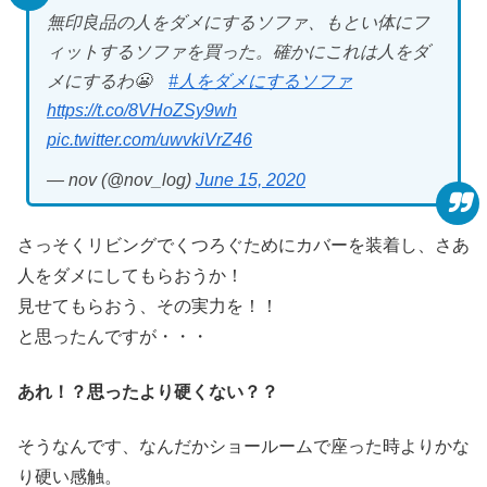
無印良品の人をダメにするソファ、もとい体にフ
ィットするソファを買った。確かにこれは人をダ
メにするわ😬
#人をダメにするソファ
https://t.co/8VHoZSy9wh
pic.twitter.com/uwvkiVrZ46
— nov (@nov_log)
June 15, 2020
さっそくリビングでくつろぐためにカバーを装着し、さあ
人をダメにしてもらおうか！
見せてもらおう、その実力を！！
と思ったんですが・・・
あれ！？思ったより硬くない？？
そうなんです、なんだかショールームで座った時よりかな
り硬い感触。