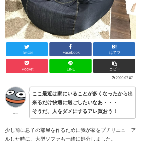
Twitter
Facebook
はてブ
Pocket
LINE
コピー
2020.07.07
ここ最近は家にいることが多くなったから出
来るだけ快適に過ごしたいなあ・・・
そうだ、人をダメにするアレ買おう！
nov
少し前に息子の部屋を作るために我が家をプチリニューア
ルした時に、大型ソファも一緒に処分しました。