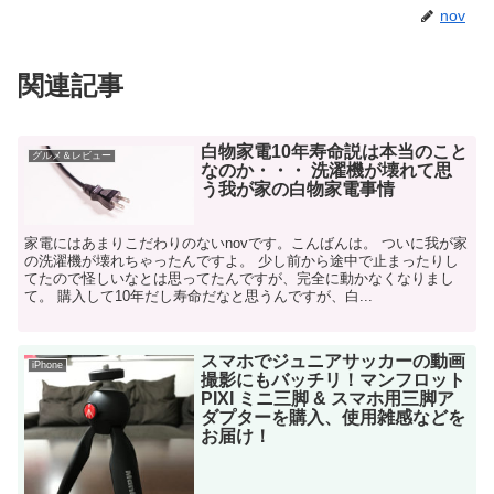
nov
関連記事
白物家電10年寿命説は本当のこと
グルメ＆レビュー
なのか・・・ 洗濯機が壊れて思
う我が家の白物家電事情
家電にはあまりこだわりのないnovです。こんばんは。 ついに我が家
の洗濯機が壊れちゃったんですよ。 少し前から途中で止まったりし
てたので怪しいなとは思ってたんですが、完全に動かなくなりまし
て。 購入して10年だし寿命だなと思うんですが、白...
スマホでジュニアサッカーの動画
iPhone
撮影にもバッチリ！マンフロット
PIXI ミニ三脚 & スマホ用三脚ア
ダプターを購入、使用雑感などを
お届け！